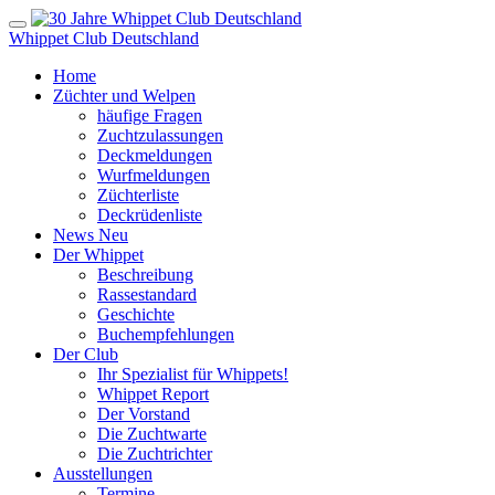
Whippet Club Deutschland
Home
Züchter und Welpen
häufige Fragen
Zuchtzulassungen
Deckmeldungen
Wurfmeldungen
Züchterliste
Deckrüdenliste
News
Neu
Der Whippet
Beschreibung
Rassestandard
Geschichte
Buchempfehlungen
Der Club
Ihr Spezialist für Whippets!
Whippet Report
Der Vorstand
Die Zuchtwarte
Die Zuchtrichter
Ausstellungen
Termine