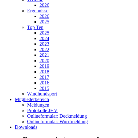
2026
Ergebnisse
2026
2025
Top Ten
2025
2024
2023
2022
2021
2020
2019
2018
2017
2016
2015
Windhundsport
Mitgliederbereich
Meldungen
Protokolle JHV
Onlineformular: Deckmeldung
Onlineformular: Wurrfmeldung
Downloads