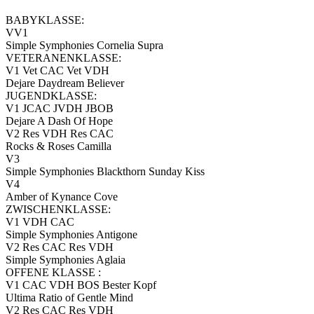
BABYKLASSE:
VV1
Simple Symphonies Cornelia Supra
VETERANENKLASSE:
V1 Vet CAC Vet VDH
Dejare Daydream Believer
JUGENDKLASSE:
V1 JCAC JVDH JBOB
Dejare A Dash Of Hope
V2 Res VDH Res CAC
Rocks & Roses Camilla
V3
Simple Symphonies Blackthorn Sunday Kiss
V4
Amber of Kynance Cove
ZWISCHENKLASSE:
V1 VDH CAC
Simple Symphonies Antigone
V2 Res CAC Res VDH
Simple Symphonies Aglaia
OFFENE KLASSE :
V1 CAC VDH BOS Bester Kopf
Ultima Ratio of Gentle Mind
V2 Res CAC Res VDH