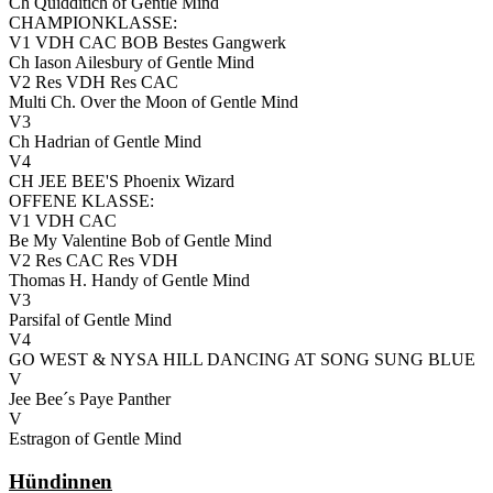
Ch Quidditich of Gentle Mind
CHAMPIONKLASSE:
V1 VDH CAC BOB Bestes Gangwerk
Ch Iason Ailesbury of Gentle Mind
V2 Res VDH Res CAC
Multi Ch. Over the Moon of Gentle Mind
V3
Ch Hadrian of Gentle Mind
V4
CH JEE BEE'S Phoenix Wizard
OFFENE KLASSE:
V1 VDH CAC
Be My Valentine Bob of Gentle Mind
V2 Res CAC Res VDH
Thomas H. Handy of Gentle Mind
V3
Parsifal of Gentle Mind
V4
GO WEST & NYSA HILL DANCING AT SONG SUNG BLUE
V
Jee Bee´s Paye Panther
V
Estragon of Gentle Mind
Hündinnen