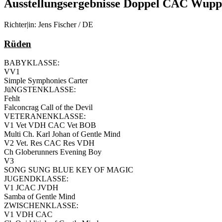
Ausstellungsergebnisse Doppel CAC Wupp
Richter|in: Jens Fischer / DE
Rüden
BABYKLASSE:
VV1
Simple Symphonies Carter
JüNGSTENKLASSE:
Fehlt
Falconcrag Call of the Devil
VETERANENKLASSE:
V1 Vet VDH CAC Vet BOB
Multi Ch. Karl Johan of Gentle Mind
V2 Vet. Res CAC Res VDH
Ch Globerunners Evening Boy
V3
SONG SUNG BLUE KEY OF MAGIC
JUGENDKLASSE:
V1 JCAC JVDH
Samba of Gentle Mind
ZWISCHENKLASSE:
V1 VDH CAC