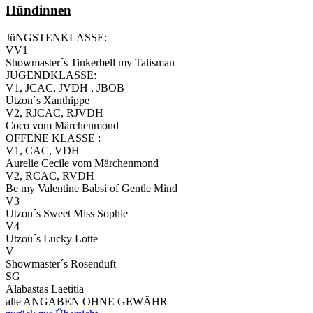
Hündinnen
JüNGSTENKLASSE:
VV1
Showmaster´s Tinkerbell my Talisman
JUGENDKLASSE:
V1, JCAC, JVDH , JBOB
Utzon´s Xanthippe
V2, RJCAC, RJVDH
Coco vom Märchenmond
OFFENE KLASSE :
V1, CAC, VDH
Aurelie Cecile vom Märchenmond
V2, RCAC, RVDH
Be my Valentine Babsi of Gentle Mind
V3
Utzon´s Sweet Miss Sophie
V4
Utzou´s Lucky Lotte
V
Showmaster´s Rosenduft
SG
Alabastas Laetitia
alle ANGABEN OHNE GEWÄHR