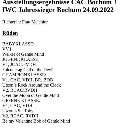
Ausstellungsergebnisse CAC Bochum +
IWC Jahressieger Bochum 24.09.2022
Richter|in: Frau Melchior
Rüden
BABYKLASSE:
VV1
Walker of Gentle Mind
JUGENDKLASSE:
V1, JCAC, JVDH
Falconcrag Call of the Devil
CHAMPIONKLASSE:
V1, CAC, VDH, BR, BOB
Utzon´s Rock Around the Clock
V2, RCAC;RVDH
Over the Moon of Gentle Mind
OFFENE KLASSE:
V1, CAC, VDH
Utzon´s Sir Toby
V2, RCAC, RVDH
Be my Valentine Bob of Gentle Mind