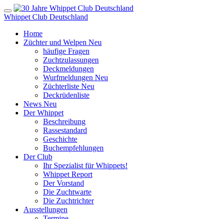
Whippet Club Deutschland
Home
Züchter und Welpen
Neu
häufige Fragen
Zuchtzulassungen
Deckmeldungen
Wurfmeldungen
Neu
Züchterliste
Neu
Deckrüdenliste
News
Neu
Der Whippet
Beschreibung
Rassestandard
Geschichte
Buchempfehlungen
Der Club
Ihr Spezialist für Whippets!
Whippet Report
Der Vorstand
Die Zuchtwarte
Die Zuchtrichter
Ausstellungen
Termine