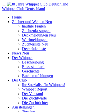
Whippet Club Deutschland
Home
Züchter und Welpen
Neu
häufige Fragen
Zuchtzulassungen
Deckmeldungen
Neu
Wurfmeldungen
Züchterliste
Neu
Deckrüdenliste
News
Neu
Der Whippet
Beschreibung
Rassestandard
Geschichte
Buchempfehlungen
Der Club
Ihr Spezialist für Whippets!
Whippet Report
Der Vorstand
Die Zuchtwarte
Die Zuchtrichter
Ausstellungen
Termine