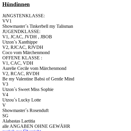
Hündinnen
JüNGSTENKLASSE:
VV1
Showmaster´s Tinkerbell my Talisman
JUGENDKLASSE:
V1, JCAC, JVDH , JBOB
Utzon´s Xanthippe
V2, RJCAC, RJVDH
Coco vom Märchenmond
OFFENE KLASSE :
V1, CAC, VDH
Aurelie Cecile vom Märchenmond
V2, RCAC, RVDH
Be my Valentine Babsi of Gentle Mind
V3
Utzon´s Sweet Miss Sophie
V4
Utzou´s Lucky Lotte
V
Showmaster´s Rosenduft
SG
Alabastas Laetitia
alle ANGABEN OHNE GEWÄHR