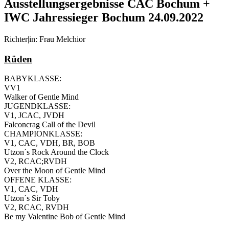
Ausstellungsergebnisse CAC Bochum +
IWC Jahressieger Bochum 24.09.2022
Richter|in: Frau Melchior
Rüden
BABYKLASSE:
VV1
Walker of Gentle Mind
JUGENDKLASSE:
V1, JCAC, JVDH
Falconcrag Call of the Devil
CHAMPIONKLASSE:
V1, CAC, VDH, BR, BOB
Utzon´s Rock Around the Clock
V2, RCAC;RVDH
Over the Moon of Gentle Mind
OFFENE KLASSE:
V1, CAC, VDH
Utzon´s Sir Toby
V2, RCAC, RVDH
Be my Valentine Bob of Gentle Mind