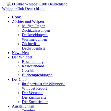
Whippet Club Deutschland
Home
Züchter und Welpen
häufige Fragen
Zuchtzulassungen
Deckmeldungen
Wurfmeldungen
Züchterliste
Deckrüdenliste
News
Neu
Der Whippet
Beschreibung
Rassestandard
Geschichte
Buchempfehlungen
Der Club
Ihr Spezialist für Whippets!
Whippet Report
Der Vorstand
Die Zuchtwarte
Die Zuchtrichter
Ausstellungen
Termine