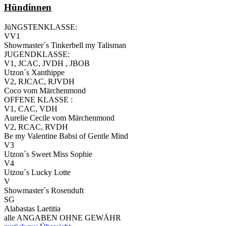
Hündinnen
JüNGSTENKLASSE:
VV1
Showmaster´s Tinkerbell my Talisman
JUGENDKLASSE:
V1, JCAC, JVDH , JBOB
Utzon´s Xanthippe
V2, RJCAC, RJVDH
Coco vom Märchenmond
OFFENE KLASSE :
V1, CAC, VDH
Aurelie Cecile vom Märchenmond
V2, RCAC, RVDH
Be my Valentine Babsi of Gentle Mind
V3
Utzon´s Sweet Miss Sophie
V4
Utzou´s Lucky Lotte
V
Showmaster´s Rosenduft
SG
Alabastas Laetitia
alle ANGABEN OHNE GEWÄHR