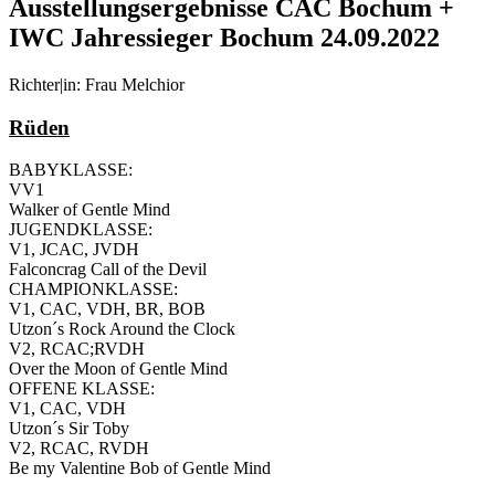
Ausstellungsergebnisse CAC Bochum +
IWC Jahressieger Bochum 24.09.2022
Richter|in: Frau Melchior
Rüden
BABYKLASSE:
VV1
Walker of Gentle Mind
JUGENDKLASSE:
V1, JCAC, JVDH
Falconcrag Call of the Devil
CHAMPIONKLASSE:
V1, CAC, VDH, BR, BOB
Utzon´s Rock Around the Clock
V2, RCAC;RVDH
Over the Moon of Gentle Mind
OFFENE KLASSE:
V1, CAC, VDH
Utzon´s Sir Toby
V2, RCAC, RVDH
Be my Valentine Bob of Gentle Mind