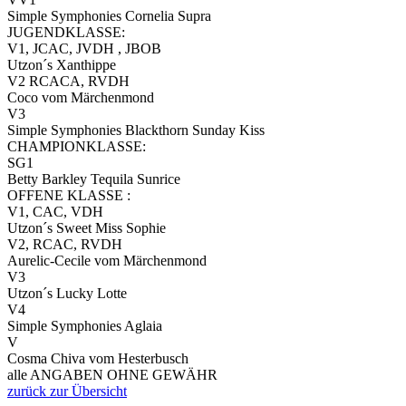
Simple Symphonies Cornelia Supra
JUGENDKLASSE:
V1, JCAC, JVDH , JBOB
Utzon´s Xanthippe
V2 RCACA, RVDH
Coco vom Märchenmond
V3
Simple Symphonies Blackthorn Sunday Kiss
CHAMPIONKLASSE:
SG1
Betty Barkley Tequila Sunrice
OFFENE KLASSE :
V1, CAC, VDH
Utzon´s Sweet Miss Sophie
V2, RCAC, RVDH
Aurelic-Cecile vom Märchenmond
V3
Utzon´s Lucky Lotte
V4
Simple Symphonies Aglaia
V
Cosma Chiva vom Hesterbusch
alle ANGABEN OHNE GEWÄHR
zurück zur Übersicht