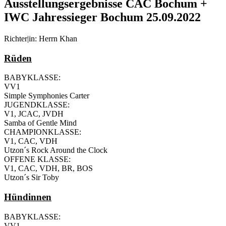
Ausstellungsergebnisse CAC Bochum +
IWC Jahressieger Bochum 25.09.2022
Richter|in: Herrn Khan
Rüden
BABYKLASSE:
VV1
Simple Symphonies Carter
JUGENDKLASSE:
V1, JCAC, JVDH
Samba of Gentle Mind
CHAMPIONKLASSE:
V1, CAC, VDH
Utzon´s Rock Around the Clock
OFFENE KLASSE:
V1, CAC, VDH, BR, BOS
Utzon´s Sir Toby
Hündinnen
BABYKLASSE:
VV1