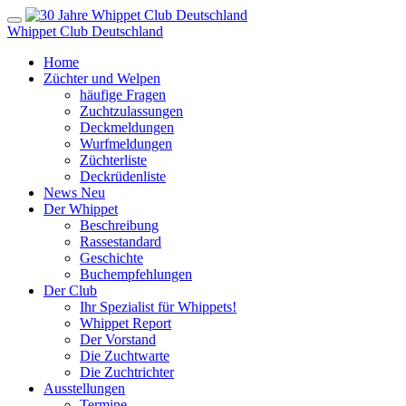
Whippet Club Deutschland
Home
Züchter und Welpen
häufige Fragen
Zuchtzulassungen
Deckmeldungen
Wurfmeldungen
Züchterliste
Deckrüdenliste
News
Neu
Der Whippet
Beschreibung
Rassestandard
Geschichte
Buchempfehlungen
Der Club
Ihr Spezialist für Whippets!
Whippet Report
Der Vorstand
Die Zuchtwarte
Die Zuchtrichter
Ausstellungen
Termine