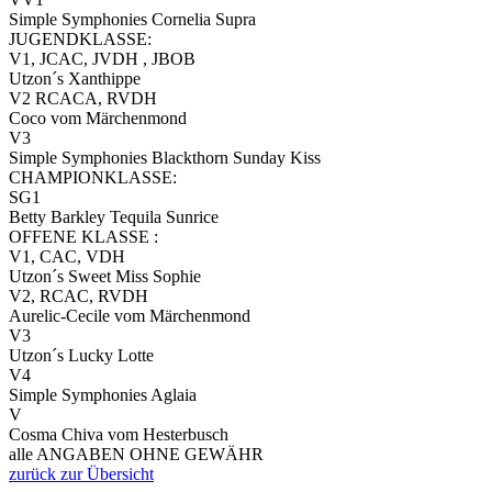
Simple Symphonies Cornelia Supra
JUGENDKLASSE:
V1, JCAC, JVDH , JBOB
Utzon´s Xanthippe
V2 RCACA, RVDH
Coco vom Märchenmond
V3
Simple Symphonies Blackthorn Sunday Kiss
CHAMPIONKLASSE:
SG1
Betty Barkley Tequila Sunrice
OFFENE KLASSE :
V1, CAC, VDH
Utzon´s Sweet Miss Sophie
V2, RCAC, RVDH
Aurelic-Cecile vom Märchenmond
V3
Utzon´s Lucky Lotte
V4
Simple Symphonies Aglaia
V
Cosma Chiva vom Hesterbusch
alle ANGABEN OHNE GEWÄHR
zurück zur Übersicht