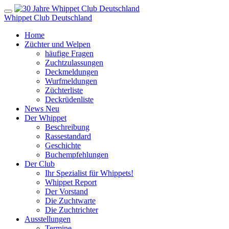
Whippet Club Deutschland
Home
Züchter und Welpen
häufige Fragen
Zuchtzulassungen
Deckmeldungen
Wurfmeldungen
Züchterliste
Deckrüdenliste
News
Neu
Der Whippet
Beschreibung
Rassestandard
Geschichte
Buchempfehlungen
Der Club
Ihr Spezialist für Whippets!
Whippet Report
Der Vorstand
Die Zuchtwarte
Die Zuchtrichter
Ausstellungen
Termine