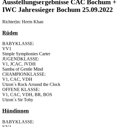
Ausstellungsergebnisse CAC Bochum +
IWC Jahressieger Bochum 25.09.2022
Richter|in: Herrn Khan
Rüden
BABYKLASSE:
VV1
Simple Symphonies Carter
JUGENDKLASSE:
V1, JCAC, JVDH
Samba of Gentle Mind
CHAMPIONKLASSE:
V1, CAC, VDH
Utzon´s Rock Around the Clock
OFFENE KLASSE:
V1, CAC, VDH, BR, BOS
Utzon´s Sir Toby
Hündinnen
BABYKLASSE:
VV1