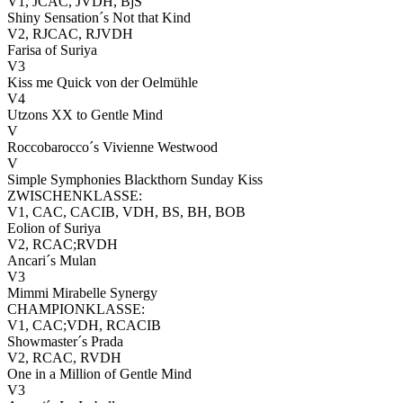
V1, JCAC, JVDH, BjS
Shiny Sensation´s Not that Kind
V2, RJCAC, RJVDH
Farisa of Suriya
V3
Kiss me Quick von der Oelmühle
V4
Utzons XX to Gentle Mind
V
Roccobarocco´s Vivienne Westwood
V
Simple Symphonies Blackthorn Sunday Kiss
ZWISCHENKLASSE:
V1, CAC, CACIB, VDH, BS, BH, BOB
Eolion of Suriya
V2, RCAC;RVDH
Ancari´s Mulan
V3
Mimmi Mirabelle Synergy
CHAMPIONKLASSE:
V1, CAC;VDH, RCACIB
Showmaster´s Prada
V2, RCAC, RVDH
One in a Million of Gentle Mind
V3