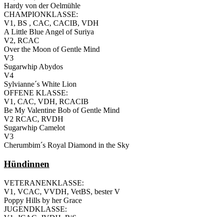
Hardy von der Oelmühle
CHAMPIONKLASSE:
V1, BS , CAC, CACIB, VDH
A Little Blue Angel of Suriya
V2, RCAC
Over the Moon of Gentle Mind
V3
Sugarwhip Abydos
V4
Sylvianne´s White Lion
OFFENE KLASSE:
V1, CAC, VDH, RCACIB
Be My Valentine Bob of Gentle Mind
V2 RCAC, RVDH
Sugarwhip Camelot
V3
Cherumbim´s Royal Diamond in the Sky
Hündinnen
VETERANENKLASSE:
V1, VCAC, VVDH, VetBS, bester V
Poppy Hills by her Grace
JUGENDKLASSE: