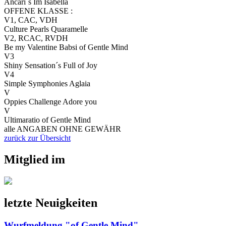
Ancari´s Im Isabella
OFFENE KLASSE :
V1, CAC, VDH
Culture Pearls Quaramelle
V2, RCAC, RVDH
Be my Valentine Babsi of Gentle Mind
V3
Shiny Sensation´s Full of Joy
V4
Simple Symphonies Aglaia
V
Oppies Challenge Adore you
V
Ultimaratio of Gentle Mind
alle ANGABEN OHNE GEWÄHR
zurück zur Übersicht
Mitglied im
letzte Neuigkeiten
Wurfmeldung "of Gentle Mind"