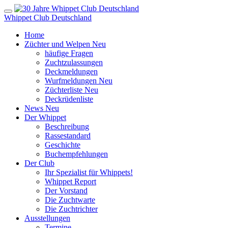
Whippet Club Deutschland
Home
Züchter und Welpen
Neu
häufige Fragen
Zuchtzulassungen
Deckmeldungen
Wurfmeldungen
Neu
Züchterliste
Neu
Deckrüdenliste
News
Neu
Der Whippet
Beschreibung
Rassestandard
Geschichte
Buchempfehlungen
Der Club
Ihr Spezialist für Whippets!
Whippet Report
Der Vorstand
Die Zuchtwarte
Die Zuchtrichter
Ausstellungen
Termine