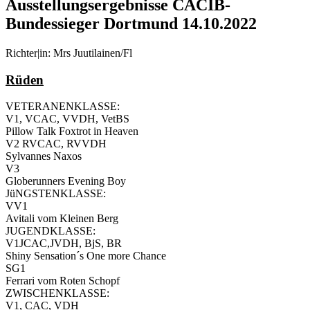
Ausstellungsergebnisse CACIB-
Bundessieger Dortmund 14.10.2022
Richter|in: Mrs Juutilainen/Fl
Rüden
VETERANENKLASSE:
V1, VCAC, VVDH, VetBS
Pillow Talk Foxtrot in Heaven
V2 RVCAC, RVVDH
Sylvannes Naxos
V3
Globerunners Evening Boy
JüNGSTENKLASSE:
VV1
Avitali vom Kleinen Berg
JUGENDKLASSE:
V1JCAC,JVDH, BjS, BR
Shiny Sensation´s One more Chance
SG1
Ferrari vom Roten Schopf
ZWISCHENKLASSE:
V1, CAC, VDH