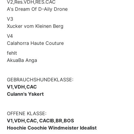
V2,Res.VDH,RES.CAC
A's Dream Of D-Aily Drone
V3
Xucker vom Kleinen Berg
V4
Calahorra Haute Couture
fehlt
AkuaBa Anga
GEBRAUCHSHUNDEKLASSE:
V1,VDH,CAC
Culann's Yskert
OFFENE KLASSE:
V1,VDH,CAC, CACIB,BR,BOS
Hoochie Coochie Windmeister Idealist