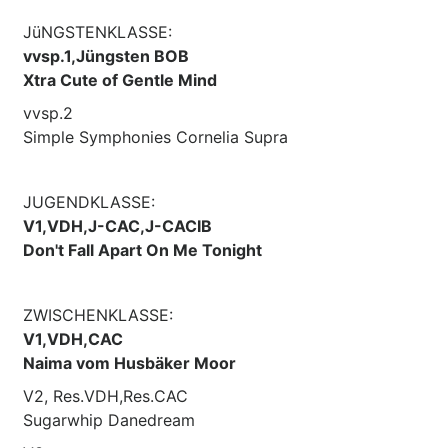
JüNGSTENKLASSE:
vvsp.1,Jüngsten BOB
Xtra Cute of Gentle Mind
vvsp.2
Simple Symphonies Cornelia Supra
JUGENDKLASSE:
V1,VDH,J-CAC,J-CACIB
Don't Fall Apart On Me Tonight
ZWISCHENKLASSE:
V1,VDH,CAC
Naima vom Husbäker Moor
V2, Res.VDH,Res.CAC
Sugarwhip Danedream