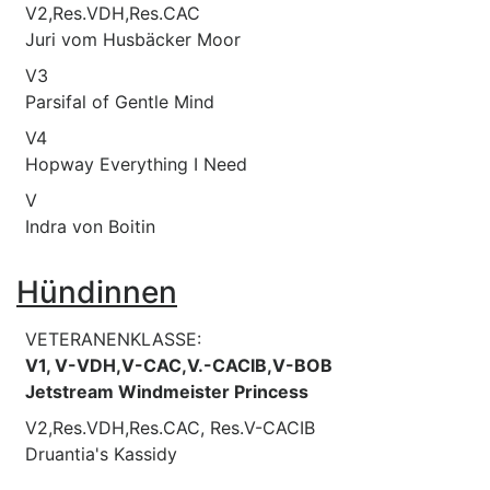
V2,Res.VDH,Res.CAC
Juri vom Husbäcker Moor
V3
Parsifal of Gentle Mind
V4
Hopway Everything I Need
V
Indra von Boitin
Hündinnen
VETERANENKLASSE:
V1, V-VDH,V-CAC,V.-CACIB,V-BOB
Jetstream Windmeister Princess
V2,Res.VDH,Res.CAC, Res.V-CACIB
Druantia's Kassidy