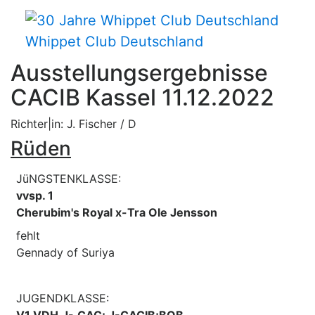
Whippet Club Deutschland
Ausstellungsergebnisse
CACIB Kassel 11.12.2022
Richter|in: J. Fischer / D
Rüden
JüNGSTENKLASSE:
vvsp. 1
Cherubim's Royal x-Tra Ole Jensson
fehlt
Gennady of Suriya
JUGENDKLASSE:
V1,VDH,J-.CAC; J-CACIB;BOB