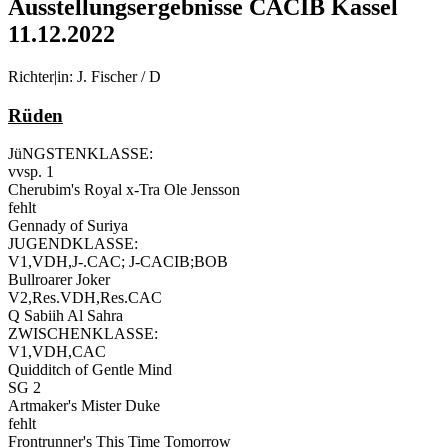
Ausstellungsergebnisse CACIB Kassel
11.12.2022
Richter|in: J. Fischer / D
Rüden
JüNGSTENKLASSE:
vvsp. 1
Cherubim's Royal x-Tra Ole Jensson
fehlt
Gennady of Suriya
JUGENDKLASSE:
V1,VDH,J-.CAC; J-CACIB;BOB
Bullroarer Joker
V2,Res.VDH,Res.CAC
Q Sabiih Al Sahra
ZWISCHENKLASSE:
V1,VDH,CAC
Quidditch of Gentle Mind
SG 2
Artmaker's Mister Duke
fehlt
Frontrunner's This Time Tomorrow