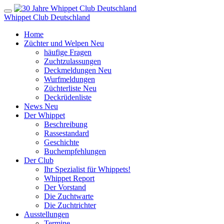
Whippet Club Deutschland
Home
Züchter und Welpen
Neu
häufige Fragen
Zuchtzulassungen
Deckmeldungen
Neu
Wurfmeldungen
Züchterliste
Neu
Deckrüdenliste
News
Neu
Der Whippet
Beschreibung
Rassestandard
Geschichte
Buchempfehlungen
Der Club
Ihr Spezialist für Whippets!
Whippet Report
Der Vorstand
Die Zuchtwarte
Die Zuchtrichter
Ausstellungen
Termine