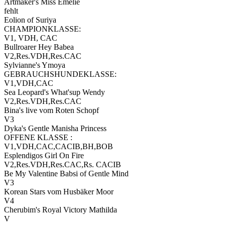
Artmaker's Miss Emelie
fehlt
Eolion of Suriya
CHAMPIONKLASSE:
V1, VDH, CAC
Bullroarer Hey Babea
V2,Res.VDH,Res.CAC
Sylvianne's Ymoya
GEBRAUCHSHUNDEKLASSE:
V1,VDH,CAC
Sea Leopard's What'sup Wendy
V2,Res.VDH,Res.CAC
Bina's live vom Roten Schopf
V3
Dyka's Gentle Manisha Princess
OFFENE KLASSE :
V1,VDH,CAC,CACIB,BH,BOB
Esplendigos Girl On Fire
V2,Res.VDH,Res.CAC,Rs. CACIB
Be My Valentine Babsi of Gentle Mind
V3
Korean Stars vom Husbäker Moor
V4
Cherubim's Royal Victory Mathilda
V