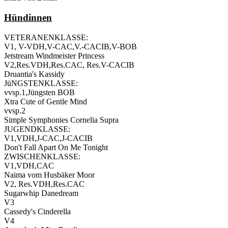
Hündinnen
VETERANENKLASSE:
V1, V-VDH,V-CAC,V.-CACIB,V-BOB
Jetstream Windmeister Princess
V2,Res.VDH,Res.CAC, Res.V-CACIB
Druantia's Kassidy
JüNGSTENKLASSE:
vvsp.1,Jüngsten BOB
Xtra Cute of Gentle Mind
vvsp.2
Simple Symphonies Cornelia Supra
JUGENDKLASSE:
V1,VDH,J-CAC,J-CACIB
Don't Fall Apart On Me Tonight
ZWISCHENKLASSE:
V1,VDH,CAC
Naima vom Husbäker Moor
V2, Res.VDH,Res.CAC
Sugarwhip Danedream
V3
Cassedy's Cinderella
V4