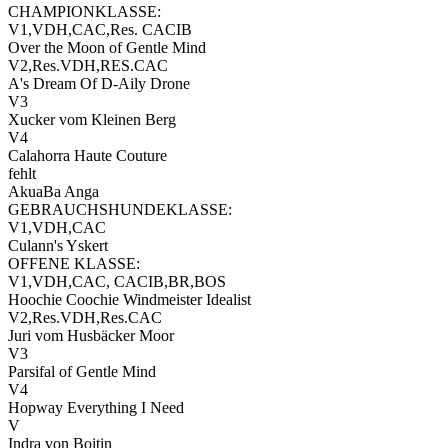
CHAMPIONKLASSE:
V1,VDH,CAC,Res. CACIB
Over the Moon of Gentle Mind
V2,Res.VDH,RES.CAC
A's Dream Of D-Aily Drone
V3
Xucker vom Kleinen Berg
V4
Calahorra Haute Couture
fehlt
AkuaBa Anga
GEBRAUCHSHUNDEKLASSE:
V1,VDH,CAC
Culann's Yskert
OFFENE KLASSE:
V1,VDH,CAC, CACIB,BR,BOS
Hoochie Coochie Windmeister Idealist
V2,Res.VDH,Res.CAC
Juri vom Husbäcker Moor
V3
Parsifal of Gentle Mind
V4
Hopway Everything I Need
V
Indra von Boitin