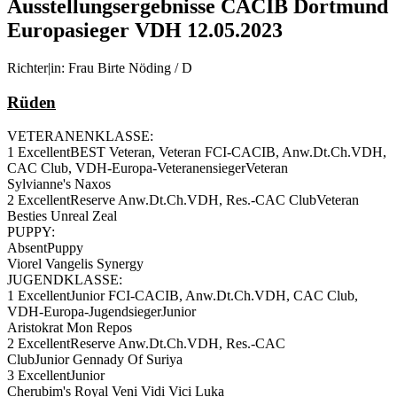
Ausstellungsergebnisse CACIB Dortmund
Europasieger VDH 12.05.2023
Richter|in: Frau Birte Nöding / D
Rüden
VETERANENKLASSE:
1 ExcellentBEST Veteran, Veteran FCI-CACIB, Anw.Dt.Ch.VDH,
CAC Club, VDH-Europa-VeteranensiegerVeteran
Sylvianne's Naxos
2 ExcellentReserve Anw.Dt.Ch.VDH, Res.-CAC ClubVeteran
Besties Unreal Zeal
PUPPY:
AbsentPuppy
Viorel Vangelis Synergy
JUGENDKLASSE:
1 ExcellentJunior FCI-CACIB, Anw.Dt.Ch.VDH, CAC Club,
VDH-Europa-JugendsiegerJunior
Aristokrat Mon Repos
2 ExcellentReserve Anw.Dt.Ch.VDH, Res.-CAC
ClubJunior Gennady Of Suriya
3 ExcellentJunior
Cherubim's Royal Veni Vidi Vici Luka