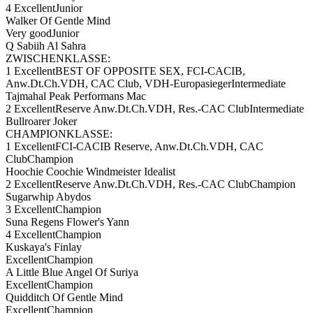
4 ExcellentJunior
Walker Of Gentle Mind
Very goodJunior
Q Sabiih Al Sahra
ZWISCHENKLASSE:
1 ExcellentBEST OF OPPOSITE SEX, FCI-CACIB,
Anw.Dt.Ch.VDH, CAC Club, VDH-EuropasiegerIntermediate
Tajmahal Peak Performans Mac
2 ExcellentReserve Anw.Dt.Ch.VDH, Res.-CAC ClubIntermediate
Bullroarer Joker
CHAMPIONKLASSE:
1 ExcellentFCI-CACIB Reserve, Anw.Dt.Ch.VDH, CAC
ClubChampion
Hoochie Coochie Windmeister Idealist
2 ExcellentReserve Anw.Dt.Ch.VDH, Res.-CAC ClubChampion
Sugarwhip Abydos
3 ExcellentChampion
Suna Regens Flower's Yann
4 ExcellentChampion
Kuskaya's Finlay
ExcellentChampion
A Little Blue Angel Of Suriya
ExcellentChampion
Quidditch Of Gentle Mind
ExcellentChampion