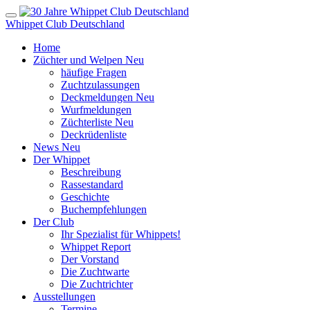
Whippet Club Deutschland
Home
Züchter und Welpen
Neu
häufige Fragen
Zuchtzulassungen
Deckmeldungen
Neu
Wurfmeldungen
Züchterliste
Neu
Deckrüdenliste
News
Neu
Der Whippet
Beschreibung
Rassestandard
Geschichte
Buchempfehlungen
Der Club
Ihr Spezialist für Whippets!
Whippet Report
Der Vorstand
Die Zuchtwarte
Die Zuchtrichter
Ausstellungen
Termine