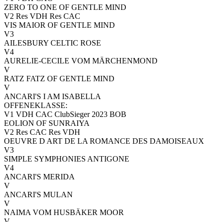
ZERO TO ONE OF GENTLE MIND
V2 Res VDH Res CAC
VIS MAIOR OF GENTLE MIND
V3
AILESBURY CELTIC ROSE
V4
AURELIE-CECILE VOM MÄRCHENMOND
V
RATZ FATZ OF GENTLE MIND
V
ANCARI'S I AM ISABELLA
OFFENEKLASSE:
V1 VDH CAC ClubSieger 2023 BOB
EOLION OF SUNRAIYA
V2 Res CAC Res VDH
OEUVRE D ART DE LA ROMANCE DES DAMOISEAUX
V3
SIMPLE SYMPHONIES ANTIGONE
V4
ANCARI'S MERIDA
V
ANCARI'S MULAN
V
NAIMA VOM HUSBÄKER MOOR
V