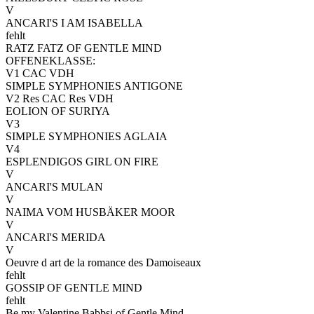
V
ANCARI'S I AM ISABELLA
fehlt
RATZ FATZ OF GENTLE MIND
OFFENEKLASSE:
V1 CAC VDH
SIMPLE SYMPHONIES ANTIGONE
V2 Res CAC Res VDH
EOLION OF SURIYA
V3
SIMPLE SYMPHONIES AGLAIA
V4
ESPLENDIGOS GIRL ON FIRE
V
ANCARI'S MULAN
V
NAIMA VOM HUSBÄKER MOOR
V
ANCARI'S MERIDA
V
Oeuvre d art de la romance des Damoiseaux
fehlt
GOSSIP OF GENTLE MIND
fehlt
Be my Valentine Babbsi of Gentle Mind