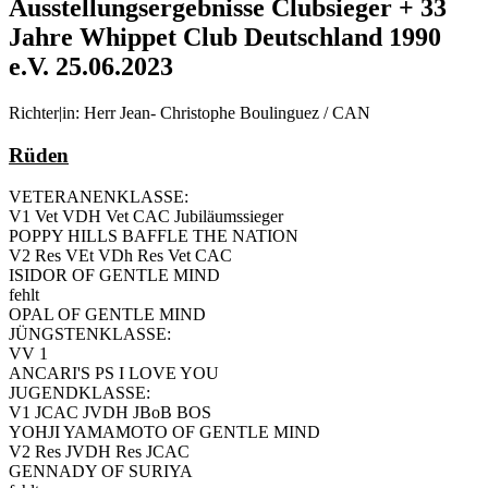
Ausstellungsergebnisse Clubsieger + 33
Jahre Whippet Club Deutschland 1990
e.V. 25.06.2023
Richter|in: Herr Jean- Christophe Boulinguez / CAN
Rüden
VETERANENKLASSE:
V1 Vet VDH Vet CAC Jubiläumssieger
POPPY HILLS BAFFLE THE NATION
V2 Res VEt VDh Res Vet CAC
ISIDOR OF GENTLE MIND
fehlt
OPAL OF GENTLE MIND
JÜNGSTENKLASSE:
VV 1
ANCARI'S PS I LOVE YOU
JUGENDKLASSE:
V1 JCAC JVDH JBoB BOS
YOHJI YAMAMOTO OF GENTLE MIND
V2 Res JVDH Res JCAC
GENNADY OF SURIYA