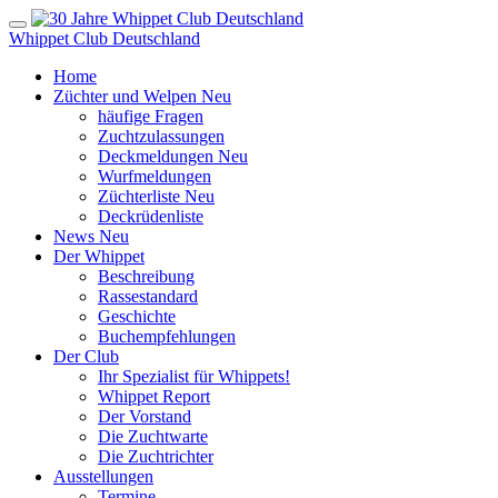
Whippet Club Deutschland
Home
Züchter und Welpen
Neu
häufige Fragen
Zuchtzulassungen
Deckmeldungen
Neu
Wurfmeldungen
Züchterliste
Neu
Deckrüdenliste
News
Neu
Der Whippet
Beschreibung
Rassestandard
Geschichte
Buchempfehlungen
Der Club
Ihr Spezialist für Whippets!
Whippet Report
Der Vorstand
Die Zuchtwarte
Die Zuchtrichter
Ausstellungen
Termine