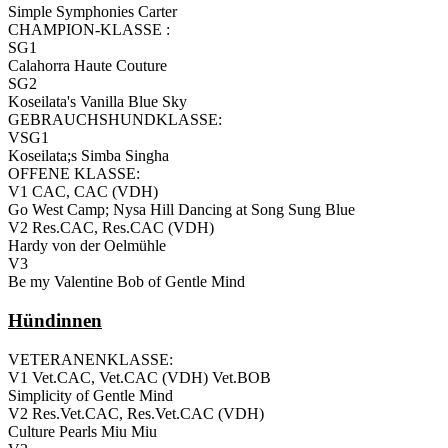
Simple Symphonies Carter
CHAMPION-KLASSE :
SG1
Calahorra Haute Couture
SG2
Koseilata's Vanilla Blue Sky
GEBRAUCHSHUNDKLASSE:
VSG1
Koseilata;s Simba Singha
OFFENE KLASSE:
V1 CAC, CAC (VDH)
Go West Camp; Nysa Hill Dancing at Song Sung Blue
V2 Res.CAC, Res.CAC (VDH)
Hardy von der Oelmühle
V3
Be my Valentine Bob of Gentle Mind
Hündinnen
VETERANENKLASSE:
V1 Vet.CAC, Vet.CAC (VDH) Vet.BOB
Simplicity of Gentle Mind
V2 Res.Vet.CAC, Res.Vet.CAC (VDH)
Culture Pearls Miu Miu