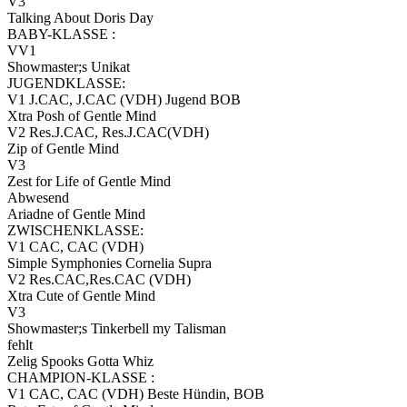
V3
Talking About Doris Day
BABY-KLASSE :
VV1
Showmaster;s Unikat
JUGENDKLASSE:
V1 J.CAC, J.CAC (VDH) Jugend BOB
Xtra Posh of Gentle Mind
V2 Res.J.CAC, Res.J.CAC(VDH)
Zip of Gentle Mind
V3
Zest for Life of Gentle Mind
Abwesend
Ariadne of Gentle Mind
ZWISCHENKLASSE:
V1 CAC, CAC (VDH)
Simple Symphonies Cornelia Supra
V2 Res.CAC,Res.CAC (VDH)
Xtra Cute of Gentle Mind
V3
Showmaster;s Tinkerbell my Talisman
fehlt
Zelig Spooks Gotta Whiz
CHAMPION-KLASSE :
V1 CAC, CAC (VDH) Beste Hündin, BOB