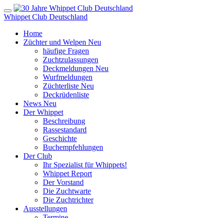
Whippet Club Deutschland
Home
Züchter und Welpen
Neu
häufige Fragen
Zuchtzulassungen
Deckmeldungen
Neu
Wurfmeldungen
Züchterliste
Neu
Deckrüdenliste
News
Neu
Der Whippet
Beschreibung
Rassestandard
Geschichte
Buchempfehlungen
Der Club
Ihr Spezialist für Whippets!
Whippet Report
Der Vorstand
Die Zuchtwarte
Die Zuchtrichter
Ausstellungen
Termine