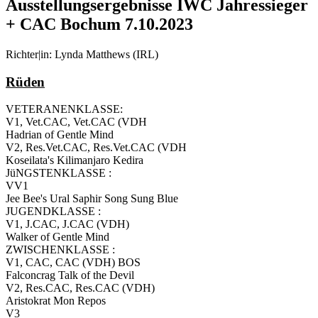
Ausstellungsergebnisse IWC Jahressieger
+ CAC Bochum 7.10.2023
Richter|in: Lynda Matthews (IRL)
Rüden
VETERANENKLASSE:
V1, Vet.CAC, Vet.CAC (VDH
Hadrian of Gentle Mind
V2, Res.Vet.CAC, Res.Vet.CAC (VDH
Koseilata's Kilimanjaro Kedira
JüNGSTENKLASSE :
VV1
Jee Bee's Ural Saphir Song Sung Blue
JUGENDKLASSE :
V1, J.CAC, J.CAC (VDH)
Walker of Gentle Mind
ZWISCHENKLASSE :
V1, CAC, CAC (VDH) BOS
Falconcrag Talk of the Devil
V2, Res.CAC, Res.CAC (VDH)
Aristokrat Mon Repos
V3