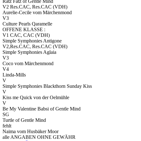
Ratz Fatz of Gentle Mind
V2 Res.CAC, Res.CAC (VDH)
Aurelie-Cecile vom Märchenmond
V3
Culture Pearls Qaramelle
OFFENE KLASSE :
V1 CAC, CAC (VDH)
Simple Symphonies Antigone
V2,Res.CAC, Res.CAC (VDH)
Simple Symphonies Aglaia
V3
Coco vom Märchenmond
V4
Linda-Mills
V
Simple Symphonies Blackthorn Sunday Kiss
V
Kiss me Quick von der Oelmühle
V
Be My Valentine Babsi of Gentle Mind
SG
Turtle of Gentle Mind
fehlt
Naima vom Husbäker Moor
alle ANGABEN OHNE GEWÄHR