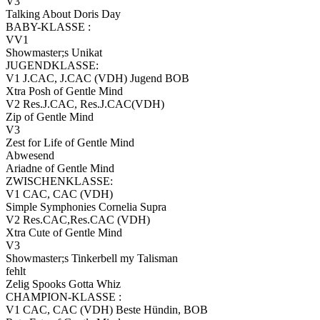
V3
Talking About Doris Day
BABY-KLASSE :
VV1
Showmaster;s Unikat
JUGENDKLASSE:
V1 J.CAC, J.CAC (VDH) Jugend BOB
Xtra Posh of Gentle Mind
V2 Res.J.CAC, Res.J.CAC(VDH)
Zip of Gentle Mind
V3
Zest for Life of Gentle Mind
Abwesend
Ariadne of Gentle Mind
ZWISCHENKLASSE:
V1 CAC, CAC (VDH)
Simple Symphonies Cornelia Supra
V2 Res.CAC,Res.CAC (VDH)
Xtra Cute of Gentle Mind
V3
Showmaster;s Tinkerbell my Talisman
fehlt
Zelig Spooks Gotta Whiz
CHAMPION-KLASSE :
V1 CAC, CAC (VDH) Beste Hündin, BOB