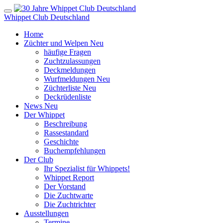
Whippet Club Deutschland
Home
Züchter und Welpen
Neu
häufige Fragen
Zuchtzulassungen
Deckmeldungen
Wurfmeldungen
Neu
Züchterliste
Neu
Deckrüdenliste
News
Neu
Der Whippet
Beschreibung
Rassestandard
Geschichte
Buchempfehlungen
Der Club
Ihr Spezialist für Whippets!
Whippet Report
Der Vorstand
Die Zuchtwarte
Die Zuchtrichter
Ausstellungen
Termine