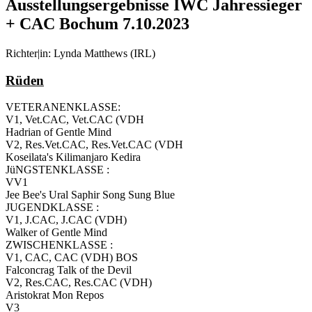
Ausstellungsergebnisse IWC Jahressieger
+ CAC Bochum 7.10.2023
Richter|in: Lynda Matthews (IRL)
Rüden
VETERANENKLASSE:
V1, Vet.CAC, Vet.CAC (VDH
Hadrian of Gentle Mind
V2, Res.Vet.CAC, Res.Vet.CAC (VDH
Koseilata's Kilimanjaro Kedira
JüNGSTENKLASSE :
VV1
Jee Bee's Ural Saphir Song Sung Blue
JUGENDKLASSE :
V1, J.CAC, J.CAC (VDH)
Walker of Gentle Mind
ZWISCHENKLASSE :
V1, CAC, CAC (VDH) BOS
Falconcrag Talk of the Devil
V2, Res.CAC, Res.CAC (VDH)
Aristokrat Mon Repos
V3