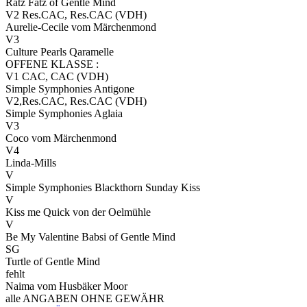
Ratz Fatz of Gentle Mind
V2 Res.CAC, Res.CAC (VDH)
Aurelie-Cecile vom Märchenmond
V3
Culture Pearls Qaramelle
OFFENE KLASSE :
V1 CAC, CAC (VDH)
Simple Symphonies Antigone
V2,Res.CAC, Res.CAC (VDH)
Simple Symphonies Aglaia
V3
Coco vom Märchenmond
V4
Linda-Mills
V
Simple Symphonies Blackthorn Sunday Kiss
V
Kiss me Quick von der Oelmühle
V
Be My Valentine Babsi of Gentle Mind
SG
Turtle of Gentle Mind
fehlt
Naima vom Husbäker Moor
alle ANGABEN OHNE GEWÄHR