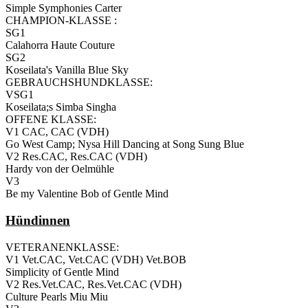
Simple Symphonies Carter
CHAMPION-KLASSE :
SG1
Calahorra Haute Couture
SG2
Koseilata's Vanilla Blue Sky
GEBRAUCHSHUNDKLASSE:
VSG1
Koseilata;s Simba Singha
OFFENE KLASSE:
V1 CAC, CAC (VDH)
Go West Camp; Nysa Hill Dancing at Song Sung Blue
V2 Res.CAC, Res.CAC (VDH)
Hardy von der Oelmühle
V3
Be my Valentine Bob of Gentle Mind
Hündinnen
VETERANENKLASSE:
V1 Vet.CAC, Vet.CAC (VDH) Vet.BOB
Simplicity of Gentle Mind
V2 Res.Vet.CAC, Res.Vet.CAC (VDH)
Culture Pearls Miu Miu