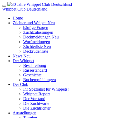
Whippet Club Deutschland
Home
Züchter und Welpen
Neu
häufige Fragen
Zuchtzulassungen
Deckmeldungen
Neu
Wurfmeldungen
Züchterliste
Neu
Deckrüdenliste
News
Neu
Der Whippet
Beschreibung
Rassestandard
Geschichte
Buchempfehlungen
Der Club
Ihr Spezialist für Whippets!
Whippet Report
Der Vorstand
Die Zuchtwarte
Die Zuchtrichter
Ausstellungen
Termine