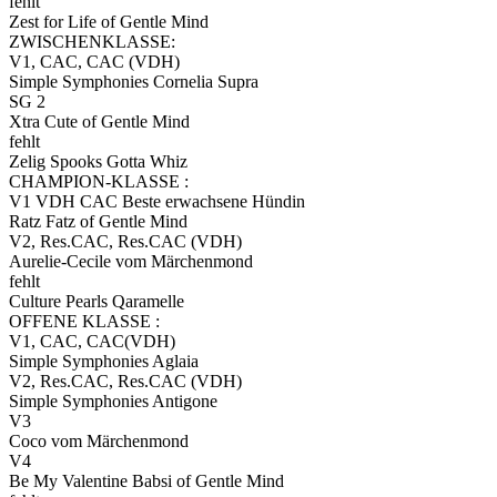
fehlt
Zest for Life of Gentle Mind
ZWISCHENKLASSE:
V1, CAC, CAC (VDH)
Simple Symphonies Cornelia Supra
SG 2
Xtra Cute of Gentle Mind
fehlt
Zelig Spooks Gotta Whiz
CHAMPION-KLASSE :
V1 VDH CAC Beste erwachsene Hündin
Ratz Fatz of Gentle Mind
V2, Res.CAC, Res.CAC (VDH)
Aurelie-Cecile vom Märchenmond
fehlt
Culture Pearls Qaramelle
OFFENE KLASSE :
V1, CAC, CAC(VDH)
Simple Symphonies Aglaia
V2, Res.CAC, Res.CAC (VDH)
Simple Symphonies Antigone
V3
Coco vom Märchenmond
V4
Be My Valentine Babsi of Gentle Mind