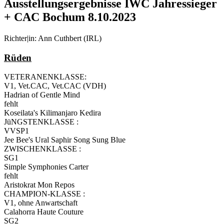
Ausstellungsergebnisse IWC Jahressieger
+ CAC Bochum 8.10.2023
Richter|in: Ann Cuthbert (IRL)
Rüden
VETERANENKLASSE:
V1, Vet.CAC, Vet.CAC (VDH)
Hadrian of Gentle Mind
fehlt
Koseilata's Kilimanjaro Kedira
JüNGSTENKLASSE :
VVSP1
Jee Bee's Ural Saphir Song Sung Blue
ZWISCHENKLASSE :
SG1
Simple Symphonies Carter
fehlt
Aristokrat Mon Repos
CHAMPION-KLASSE :
V1, ohne Anwartschaft
Calahorra Haute Couture
SG2