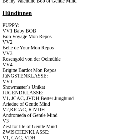
Be my Valentine Bob of Gentle Mind
Hündinnen
PUPPY:
VV1 Baby BOB
Bon Voyage Mon Repos
VV2
Belle de Your Mon Repos
VV3
Rosengold von der Oelmühle
VV4
Brigitte Bardot Mon Repos
JüNGSTENKLASSE:
VV1
Showmaster´s Unikat
JUGENDKLASSE:
V1, JCAC, JVDH Bester Junghund
Ariadne of Gentle Mind
V2,RJCAC, RJVDH
Andromeda of Gentle Mind
V3
Zest for life of Gentle Mind
ZWISCHENKLASSE:
V1, CAC, VDH