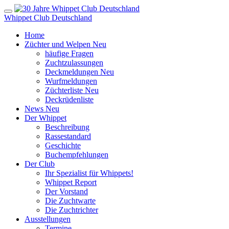
Whippet Club Deutschland
Home
Züchter und Welpen
Neu
häufige Fragen
Zuchtzulassungen
Deckmeldungen
Neu
Wurfmeldungen
Züchterliste
Neu
Deckrüdenliste
News
Neu
Der Whippet
Beschreibung
Rassestandard
Geschichte
Buchempfehlungen
Der Club
Ihr Spezialist für Whippets!
Whippet Report
Der Vorstand
Die Zuchtwarte
Die Zuchtrichter
Ausstellungen
Termine