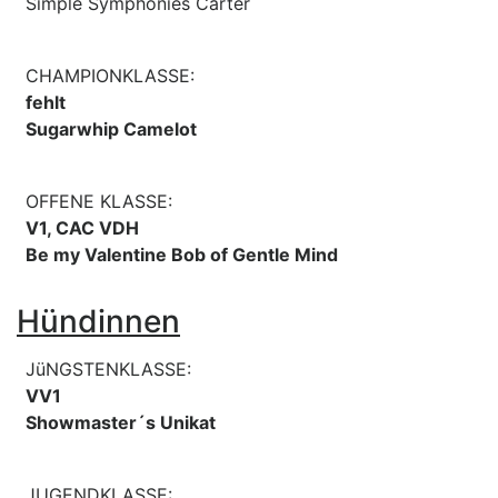
Simple Symphonies Carter
CHAMPIONKLASSE:
fehlt
Sugarwhip Camelot
OFFENE KLASSE:
V1, CAC VDH
Be my Valentine Bob of Gentle Mind
Hündinnen
JüNGSTENKLASSE:
VV1
Showmaster´s Unikat
JUGENDKLASSE: