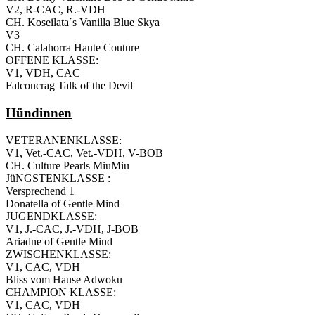
V2, R-CAC, R.-VDH
CH. Koseilata´s Vanilla Blue Skya
V3
CH. Calahorra Haute Couture
OFFENE KLASSE:
V1, VDH, CAC
Falconcrag Talk of the Devil
Hündinnen
VETERANENKLASSE:
V1, Vet.-CAC, Vet.-VDH, V-BOB
CH. Culture Pearls MiuMiu
JüNGSTENKLASSE :
Versprechend 1
Donatella of Gentle Mind
JUGENDKLASSE:
V1, J.-CAC, J.-VDH, J-BOB
Ariadne of Gentle Mind
ZWISCHENKLASSE:
V1, CAC, VDH
Bliss vom Hause Adwoku
CHAMPION KLASSE:
V1, CAC, VDH