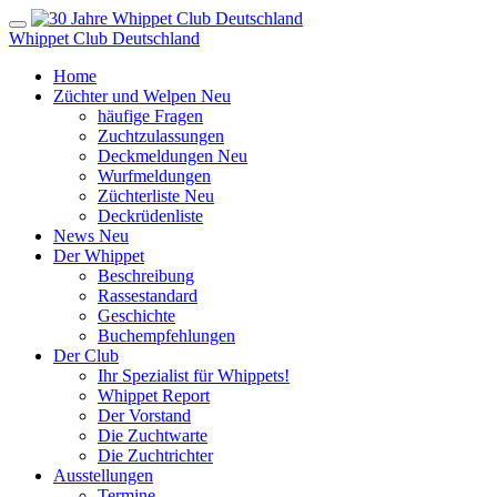
Whippet Club Deutschland
Home
Züchter und Welpen
Neu
häufige Fragen
Zuchtzulassungen
Deckmeldungen
Neu
Wurfmeldungen
Züchterliste
Neu
Deckrüdenliste
News
Neu
Der Whippet
Beschreibung
Rassestandard
Geschichte
Buchempfehlungen
Der Club
Ihr Spezialist für Whippets!
Whippet Report
Der Vorstand
Die Zuchtwarte
Die Zuchtrichter
Ausstellungen
Termine