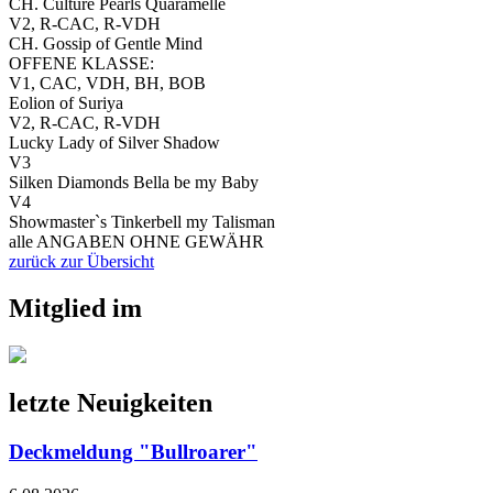
CH. Culture Pearls Quaramelle
V2, R-CAC, R-VDH
CH. Gossip of Gentle Mind
OFFENE KLASSE:
V1, CAC, VDH, BH, BOB
Eolion of Suriya
V2, R-CAC, R-VDH
Lucky Lady of Silver Shadow
V3
Silken Diamonds Bella be my Baby
V4
Showmaster`s Tinkerbell my Talisman
alle ANGABEN OHNE GEWÄHR
zurück zur Übersicht
Mitglied im
letzte Neuigkeiten
Deckmeldung "Bullroarer"