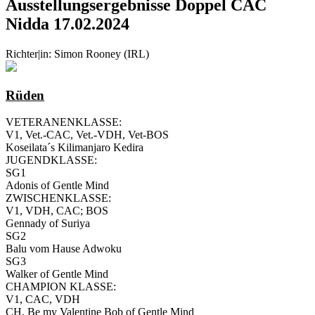
Ausstellungsergebnisse Doppel CAC
Nidda 17.02.2024
Richter|in: Simon Rooney (IRL)
Rüden
VETERANENKLASSE:
V1, Vet.-CAC, Vet.-VDH, Vet-BOS
Koseilata´s Kilimanjaro Kedira
JUGENDKLASSE:
SG1
Adonis of Gentle Mind
ZWISCHENKLASSE:
V1, VDH, CAC; BOS
Gennady of Suriya
SG2
Balu vom Hause Adwoku
SG3
Walker of Gentle Mind
CHAMPION KLASSE:
V1, CAC, VDH
CH. Be my Valentine Bob of Gentle Mind