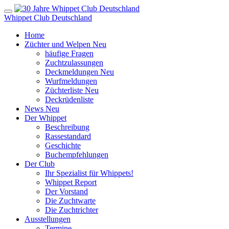
Whippet Club Deutschland
Home
Züchter und Welpen
Neu
häufige Fragen
Zuchtzulassungen
Deckmeldungen
Neu
Wurfmeldungen
Züchterliste
Neu
Deckrüdenliste
News
Neu
Der Whippet
Beschreibung
Rassestandard
Geschichte
Buchempfehlungen
Der Club
Ihr Spezialist für Whippets!
Whippet Report
Der Vorstand
Die Zuchtwarte
Die Zuchtrichter
Ausstellungen
Termine