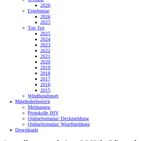
2026
Ergebnisse
2026
2025
Top Ten
2025
2024
2023
2022
2021
2020
2019
2018
2017
2016
2015
Windhundsport
Mitgliederbereich
Meldungen
Protokolle JHV
Onlineformular: Deckmeldung
Onlineformular: Wurrfmeldung
Downloads