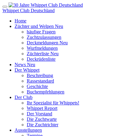
Whippet Club Deutschland
Home
Züchter und Welpen
Neu
häufige Fragen
Zuchtzulassungen
Deckmeldungen
Neu
Wurfmeldungen
Züchterliste
Neu
Deckrüdenliste
News
Neu
Der Whippet
Beschreibung
Rassestandard
Geschichte
Buchempfehlungen
Der Club
Ihr Spezialist für Whippets!
Whippet Report
Der Vorstand
Die Zuchtwarte
Die Zuchtrichter
Ausstellungen
Termine