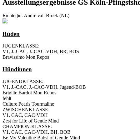
Ausstellungsergebnisse GS Köln-Pfingsts
Richter|in: Andrè v.d. Broek (NL)
Rüden
JUGENKLASSE:
V1, J.-CAC, J.-CAC-VDH; BR; BOS
Bravissimo Mon Repos
Hündinnen
JUGENDKLASSE:
V1, J.-CAC, J.-CAC-VDH, Jugend-BOB
Brigitte Bardot Mon Repos
fehlt
Culture Pearls Tourmaline
ZWISCHENKLASSE:
V1, CAC, CAC-VDH
Zest for Life of Gentle Mind
CHAMPION-KLASSE:
V1, CAC, CAC-VDH, BH, BOB
Be My Valentine Babsi of Gentle Mind