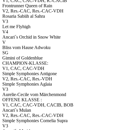
V1, CAC, CAC-VDH, R.-CACIB
Frontrunner Queen of Rain
V2, Res.-CAC, Res.-CAC-VDH
Rosaria Sabiih al Sahra
V3
Let me Flyhigh
V4
Ancari´s Orchid in Snow White
V
Bliss vom Hause Adwoku
SG
Gimini of Goldenblue
CHAMPION-KLASSE:
V1, CAC, CAC-VDH
Simple Symphonies Antigone
V2, Res.-CAC, Res.-VDH
Simple Symphonies Aglaia
V3
Aurelie-Cecile vom Märchenmond
OFFENE KLASSE :
V1, CAC, CAC-VDH, CACIB, BOB
Ancari´s Mulan
V2, Res.-CAC, Res.-CAC-VDH
Simple Symphonies Cornelia Supra
V3