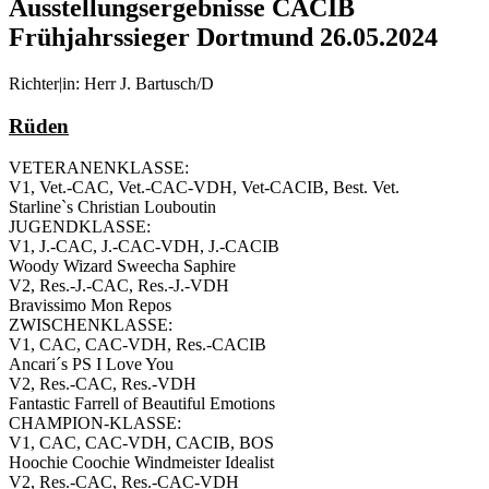
Ausstellungsergebnisse CACIB
Frühjahrssieger Dortmund 26.05.2024
Richter|in: Herr J. Bartusch/D
Rüden
VETERANENKLASSE:
V1, Vet.-CAC, Vet.-CAC-VDH, Vet-CACIB, Best. Vet.
Starline`s Christian Louboutin
JUGENDKLASSE:
V1, J.-CAC, J.-CAC-VDH, J.-CACIB
Woody Wizard Sweecha Saphire
V2, Res.-J.-CAC, Res.-J.-VDH
Bravissimo Mon Repos
ZWISCHENKLASSE:
V1, CAC, CAC-VDH, Res.-CACIB
Ancari´s PS I Love You
V2, Res.-CAC, Res.-VDH
Fantastic Farrell of Beautiful Emotions
CHAMPION-KLASSE:
V1, CAC, CAC-VDH, CACIB, BOS
Hoochie Coochie Windmeister Idealist
V2, Res.-CAC, Res.-CAC-VDH