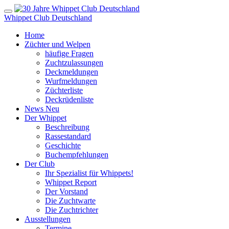
Whippet Club Deutschland
Home
Züchter und Welpen
häufige Fragen
Zuchtzulassungen
Deckmeldungen
Wurfmeldungen
Züchterliste
Deckrüdenliste
News
Neu
Der Whippet
Beschreibung
Rassestandard
Geschichte
Buchempfehlungen
Der Club
Ihr Spezialist für Whippets!
Whippet Report
Der Vorstand
Die Zuchtwarte
Die Zuchtrichter
Ausstellungen
Termine