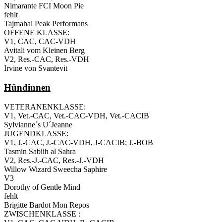
Nimarante FCI Moon Pie
fehlt
Tajmahal Peak Performans
OFFENE KLASSE:
V1, CAC, CAC-VDH
Avitali vom Kleinen Berg
V2, Res.-CAC, Res.-VDH
Irvine von Svantevit
Hündinnen
VETERANENKLASSE:
V1, Vet.-CAC, Vet.-CAC-VDH, Vet.-CACIB
Sylvianne´s U´Jeanne
JUGENDKLASSE:
V1, J.-CAC, J.-CAC-VDH, J-CACIB; J.-BOB
Tasmin Sabiih al Sahra
V2, Res.-J.-CAC, Res.-J.-VDH
Willow Wizard Sweecha Saphire
V3
Dorothy of Gentle Mind
fehlt
Brigitte Bardot Mon Repos
ZWISCHENKLASSE :