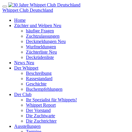
Whippet Club Deutschland
Home
Züchter und Welpen
Neu
häufige Fragen
Zuchtzulassungen
Deckmeldungen
Neu
Wurfmeldungen
Züchterliste
Neu
Deckrüdenliste
News
Neu
Der Whippet
Beschreibung
Rassestandard
Geschichte
Buchempfehlungen
Der Club
Ihr Spezialist für Whippets!
Whippet Report
Der Vorstand
Die Zuchtwarte
Die Zuchtrichter
Ausstellungen
Termine