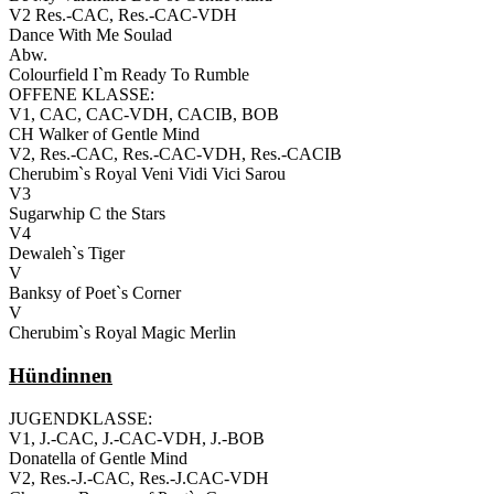
V2 Res.-CAC, Res.-CAC-VDH
Dance With Me Soulad
Abw.
Colourfield I`m Ready To Rumble
OFFENE KLASSE:
V1, CAC, CAC-VDH, CACIB, BOB
CH Walker of Gentle Mind
V2, Res.-CAC, Res.-CAC-VDH, Res.-CACIB
Cherubim`s Royal Veni Vidi Vici Sarou
V3
Sugarwhip C the Stars
V4
Dewaleh`s Tiger
V
Banksy of Poet`s Corner
V
Cherubim`s Royal Magic Merlin
Hündinnen
JUGENDKLASSE:
V1, J.-CAC, J.-CAC-VDH, J.-BOB
Donatella of Gentle Mind
V2, Res.-J.-CAC, Res.-J.CAC-VDH