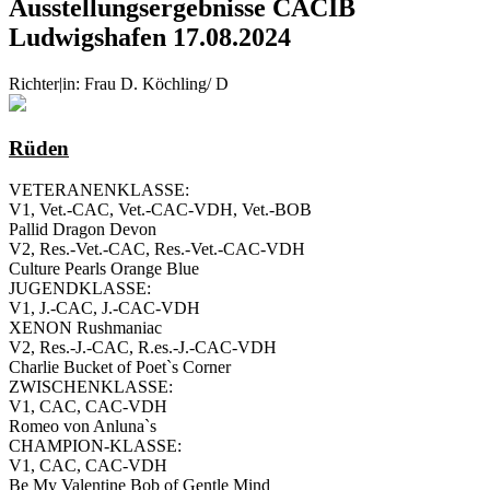
Ausstellungsergebnisse CACIB
Ludwigshafen 17.08.2024
Richter|in: Frau D. Köchling/ D
Rüden
VETERANENKLASSE:
V1, Vet.-CAC, Vet.-CAC-VDH, Vet.-BOB
Pallid Dragon Devon
V2, Res.-Vet.-CAC, Res.-Vet.-CAC-VDH
Culture Pearls Orange Blue
JUGENDKLASSE:
V1, J.-CAC, J.-CAC-VDH
XENON Rushmaniac
V2, Res.-J.-CAC, R.es.-J.-CAC-VDH
Charlie Bucket of Poet`s Corner
ZWISCHENKLASSE:
V1, CAC, CAC-VDH
Romeo von Anluna`s
CHAMPION-KLASSE:
V1, CAC, CAC-VDH
Be My Valentine Bob of Gentle Mind