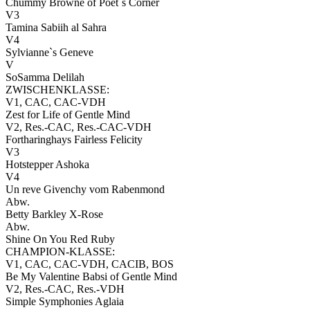
Chummy Browne of Poet`s Corner
V3
Tamina Sabiih al Sahra
V4
Sylvianne`s Geneve
V
SoSamma Delilah
ZWISCHENKLASSE:
V1, CAC, CAC-VDH
Zest for Life of Gentle Mind
V2, Res.-CAC, Res.-CAC-VDH
Fortharinghays Fairless Felicity
V3
Hotstepper Ashoka
V4
Un reve Givenchy vom Rabenmond
Abw.
Betty Barkley X-Rose
Abw.
Shine On You Red Ruby
CHAMPION-KLASSE:
V1, CAC, CAC-VDH, CACIB, BOS
Be My Valentine Babsi of Gentle Mind
V2, Res.-CAC, Res.-VDH
Simple Symphonies Aglaia