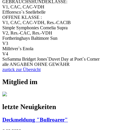
GEBRAUCHSHUNDEKLASSE:
V1, CAC, CAC-VDH
Effloresco`s Snellebelle
OFFENE KLASSE :
V1, CAC, CAC-VDH, Res.-CACIB
Simple Symphonies Cornelia Supra
V2, Res.-CAC, Res.-VDH
Fortheringhays Baltimore Sun
V3
Millriver`s Enola
V4
SoSamma Bridget Jones`Duvet Day at Poet`s Corner
alle ANGABEN OHNE GEWÄHR
zurück zur Übersicht
Mitglied im
letzte Neuigkeiten
Deckmeldung "Bullroarer"