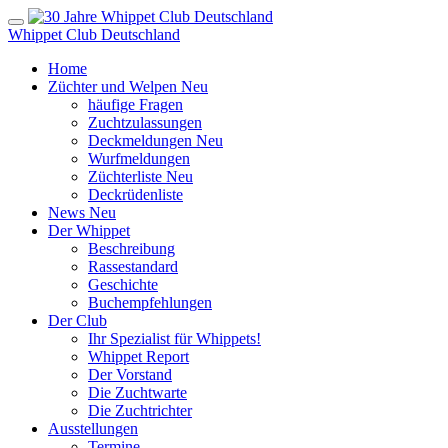
Whippet Club Deutschland
Home
Züchter und Welpen
Neu
häufige Fragen
Zuchtzulassungen
Deckmeldungen
Neu
Wurfmeldungen
Züchterliste
Neu
Deckrüdenliste
News
Neu
Der Whippet
Beschreibung
Rassestandard
Geschichte
Buchempfehlungen
Der Club
Ihr Spezialist für Whippets!
Whippet Report
Der Vorstand
Die Zuchtwarte
Die Zuchtrichter
Ausstellungen
Termine