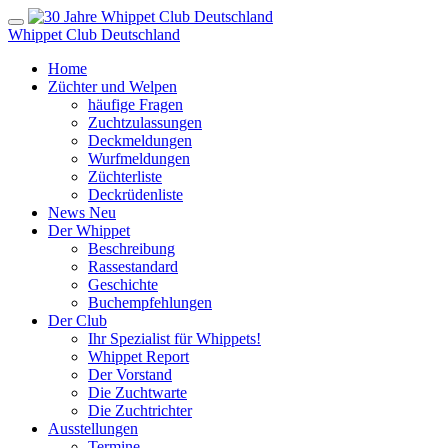
Whippet Club Deutschland
Home
Züchter und Welpen
häufige Fragen
Zuchtzulassungen
Deckmeldungen
Wurfmeldungen
Züchterliste
Deckrüdenliste
News
Neu
Der Whippet
Beschreibung
Rassestandard
Geschichte
Buchempfehlungen
Der Club
Ihr Spezialist für Whippets!
Whippet Report
Der Vorstand
Die Zuchtwarte
Die Zuchtrichter
Ausstellungen
Termine