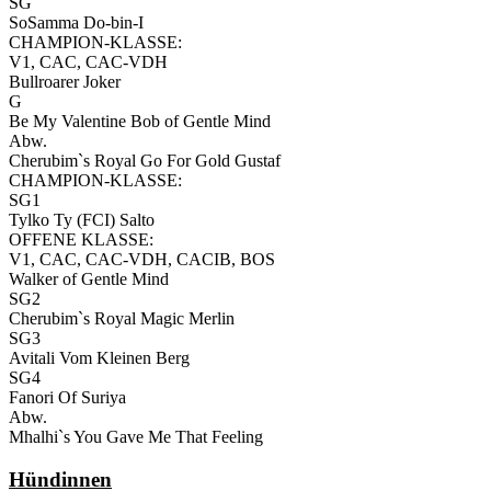
SG
SoSamma Do-bin-I
CHAMPION-KLASSE:
V1, CAC, CAC-VDH
Bullroarer Joker
G
Be My Valentine Bob of Gentle Mind
Abw.
Cherubim`s Royal Go For Gold Gustaf
CHAMPION-KLASSE:
SG1
Tylko Ty (FCI) Salto
OFFENE KLASSE:
V1, CAC, CAC-VDH, CACIB, BOS
Walker of Gentle Mind
SG2
Cherubim`s Royal Magic Merlin
SG3
Avitali Vom Kleinen Berg
SG4
Fanori Of Suriya
Abw.
Mhalhi`s You Gave Me That Feeling
Hündinnen