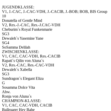
JUGENDKLASSE:
V1, J.-CAC, J.-CAC-VDH, J.-CACIB, J.-BOB; BOB, BIS Group
10
Donatella of Gentle Mind
V2, Res.-J.-CAC, Res.-J.CAC-VDH
Cheburim`s Royal Funkenmarie
SG3
Dewaleh`s Yasemine Yane
SG4
SoSamma Delilah
ZWISCHENKLASSE:
V1, CAC, CAC-VDH, Res.-CACIB
Rapati´s Qilin von Aluna´s
V2, Res.-CAC, Res.-CAC-VDH
Dewaleh´s Xabella
SG3
Sundragon´s Elegant Eliza
G
Sosamma Dolce Vita
Abw.
Ronja von Aluna´s
CHAMPION-KLASSE:
V1, CAC, CAC-VDH, CACIB
Bullroarer Hey Babe