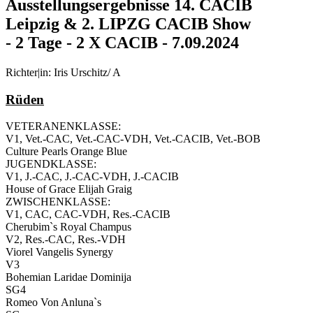
Ausstellungsergebnisse 14. CACIB
Leipzig & 2. LIPZG CACIB Show
- 2 Tage - 2 X CACIB - 7.09.2024
Richter|in: Iris Urschitz/ A
Rüden
VETERANENKLASSE:
V1, Vet.-CAC, Vet.-CAC-VDH, Vet.-CACIB, Vet.-BOB
Culture Pearls Orange Blue
JUGENDKLASSE:
V1, J.-CAC, J.-CAC-VDH, J.-CACIB
House of Grace Elijah Graig
ZWISCHENKLASSE:
V1, CAC, CAC-VDH, Res.-CACIB
Cherubim`s Royal Champus
V2, Res.-CAC, Res.-VDH
Viorel Vangelis Synergy
V3
Bohemian Laridae Dominija
SG4
Romeo Von Anluna`s