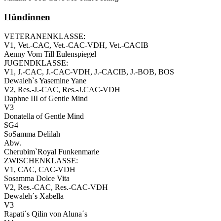
Hündinnen
VETERANENKLASSE:
V1, Vet.-CAC, Vet.-CAC-VDH, Vet.-CACIB
Aenny Vom Till Eulenspiegel
JUGENDKLASSE:
V1, J.-CAC, J.-CAC-VDH, J.-CACIB, J.-BOB, BOS
Dewaleh`s Yasemine Yane
V2, Res.-J.-CAC, Res.-J.CAC-VDH
Daphne III of Gentle Mind
V3
Donatella of Gentle Mind
SG4
SoSamma Delilah
Abw.
Cherubim`Royal Funkenmarie
ZWISCHENKLASSE:
V1, CAC, CAC-VDH
Sosamma Dolce Vita
V2, Res.-CAC, Res.-CAC-VDH
Dewaleh´s Xabella
V3
Rapati´s Qilin von Aluna´s