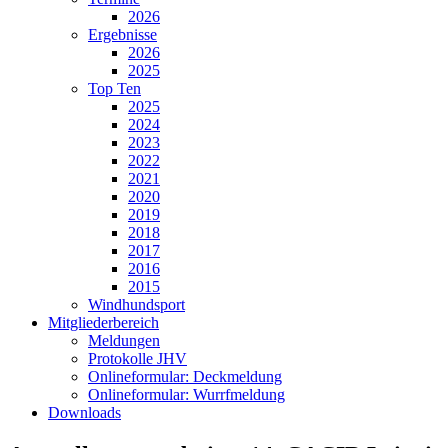
2026
Ergebnisse
2026
2025
Top Ten
2025
2024
2023
2022
2021
2020
2019
2018
2017
2016
2015
Windhundsport
Mitgliederbereich
Meldungen
Protokolle JHV
Onlineformular: Deckmeldung
Onlineformular: Wurrfmeldung
Downloads