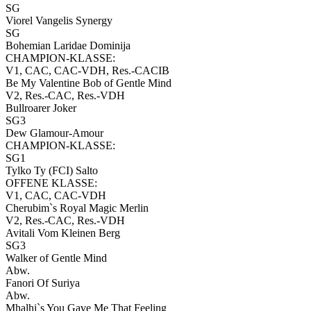
SG
Viorel Vangelis Synergy
SG
Bohemian Laridae Dominija
CHAMPION-KLASSE:
V1, CAC, CAC-VDH, Res.-CACIB
Be My Valentine Bob of Gentle Mind
V2, Res.-CAC, Res.-VDH
Bullroarer Joker
SG3
Dew Glamour-Amour
CHAMPION-KLASSE:
SG1
Tylko Ty (FCI) Salto
OFFENE KLASSE:
V1, CAC, CAC-VDH
Cherubim`s Royal Magic Merlin
V2, Res.-CAC, Res.-VDH
Avitali Vom Kleinen Berg
SG3
Walker of Gentle Mind
Abw.
Fanori Of Suriya
Abw.
Mhalhi`s You Gave Me That Feeling