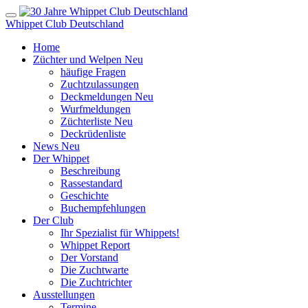
Whippet Club Deutschland
Home
Züchter und Welpen
Neu
häufige Fragen
Zuchtzulassungen
Deckmeldungen
Neu
Wurfmeldungen
Züchterliste
Neu
Deckrüdenliste
News
Neu
Der Whippet
Beschreibung
Rassestandard
Geschichte
Buchempfehlungen
Der Club
Ihr Spezialist für Whippets!
Whippet Report
Der Vorstand
Die Zuchtwarte
Die Zuchtrichter
Ausstellungen
Termine