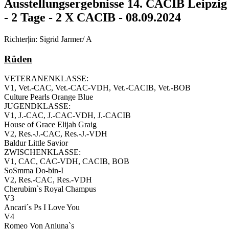
Ausstellungsergebnisse 14. CACIB Leipz
- 2 Tage - 2 X CACIB - 08.09.2024
Richter|in: Sigrid Jarmer/ A
Rüden
VETERANENKLASSE:
V1, Vet.-CAC, Vet.-CAC-VDH, Vet.-CACIB, Vet.-BOB
Culture Pearls Orange Blue
JUGENDKLASSE:
V1, J.-CAC, J.-CAC-VDH, J.-CACIB
House of Grace Elijah Graig
V2, Res.-J.-CAC, Res.-J.-VDH
Baldur Little Savior
ZWISCHENKLASSE:
V1, CAC, CAC-VDH, CACIB, BOB
SoSmma Do-bin-I
V2, Res.-CAC, Res.-VDH
Cherubim`s Royal Champus
V3
Ancari´s Ps I Love You
V4
Romeo Von Anluna`s