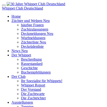
Whippet Club Deutschland
Home
Züchter und Welpen
Neu
häufige Fragen
Zuchtzulassungen
Deckmeldungen
Neu
Wurfmeldungen
Züchterliste
Neu
Deckrüdenliste
News
Neu
Der Whippet
Beschreibung
Rassestandard
Geschichte
Buchempfehlungen
Der Club
Ihr Spezialist für Whippets!
Whippet Report
Der Vorstand
Die Zuchtwarte
Die Zuchtrichter
Ausstellungen
Termine