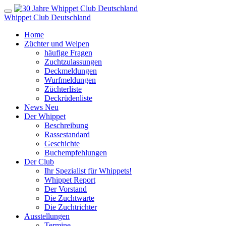
Whippet Club Deutschland
Home
Züchter und Welpen
häufige Fragen
Zuchtzulassungen
Deckmeldungen
Wurfmeldungen
Züchterliste
Deckrüdenliste
News
Neu
Der Whippet
Beschreibung
Rassestandard
Geschichte
Buchempfehlungen
Der Club
Ihr Spezialist für Whippets!
Whippet Report
Der Vorstand
Die Zuchtwarte
Die Zuchtrichter
Ausstellungen
Termine