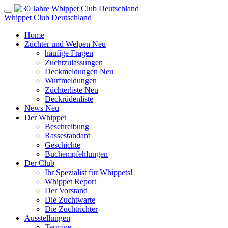
Whippet Club Deutschland
Home
Züchter und Welpen
Neu
häufige Fragen
Zuchtzulassungen
Deckmeldungen
Neu
Wurfmeldungen
Züchterliste
Neu
Deckrüdenliste
News
Neu
Der Whippet
Beschreibung
Rassestandard
Geschichte
Buchempfehlungen
Der Club
Ihr Spezialist für Whippets!
Whippet Report
Der Vorstand
Die Zuchtwarte
Die Zuchtrichter
Ausstellungen
Termine