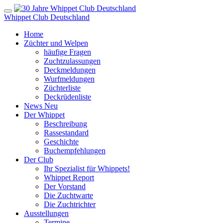
Whippet Club Deutschland
Home
Züchter und Welpen
häufige Fragen
Zuchtzulassungen
Deckmeldungen
Wurfmeldungen
Züchterliste
Deckrüdenliste
News
Neu
Der Whippet
Beschreibung
Rassestandard
Geschichte
Buchempfehlungen
Der Club
Ihr Spezialist für Whippets!
Whippet Report
Der Vorstand
Die Zuchtwarte
Die Zuchtrichter
Ausstellungen
Termine