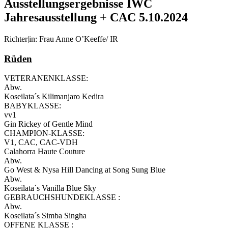
Ausstellungsergebnisse IWC
Jahresausstellung + CAC 5.10.2024
Richter|in: Frau Anne O’Keeffe/ IR
Rüden
VETERANENKLASSE:
Abw.
Koseilata´s Kilimanjaro Kedira
BABYKLASSE:
vv1
Gin Rickey of Gentle Mind
CHAMPION-KLASSE:
V1, CAC, CAC-VDH
Calahorra Haute Couture
Abw.
Go West & Nysa Hill Dancing at Song Sung Blue
Abw.
Koseilata´s Vanilla Blue Sky
GEBRAUCHSHUNDEKLASSE :
Abw.
Koseilata´s Simba Singha
OFFENE KLASSE :