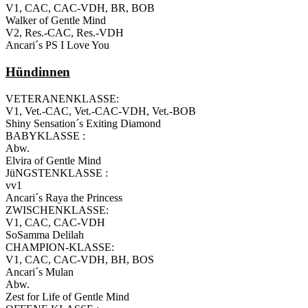
V1, CAC, CAC-VDH, BR, BOB
Walker of Gentle Mind
V2, Res.-CAC, Res.-VDH
Ancari´s PS I Love You
Hündinnen
VETERANENKLASSE:
V1, Vet.-CAC, Vet.-CAC-VDH, Vet.-BOB
Shiny Sensation´s Exiting Diamond
BABYKLASSE :
Abw.
Elvira of Gentle Mind
JüNGSTENKLASSE :
vv1
Ancari´s Raya the Princess
ZWISCHENKLASSE:
V1, CAC, CAC-VDH
SoSamma Delilah
CHAMPION-KLASSE:
V1, CAC, CAC-VDH, BH, BOS
Ancari´s Mulan
Abw.
Zest for Life of Gentle Mind