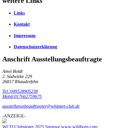
weitere Links
Links
Kontakt
Impressum
Datenschutzerklärung
Anschrift Ausstellungsbeauftragte
Amei Boldt
2. Südwieke 229
26817 Rhauderfehn
Tel.:049528905238
Mobil:017662759675
ausstellungsbeauftragter@whippet-club.de
-ANZEIGE-
WCD Clubsieger 2025 Sponsor www.wildborn.com