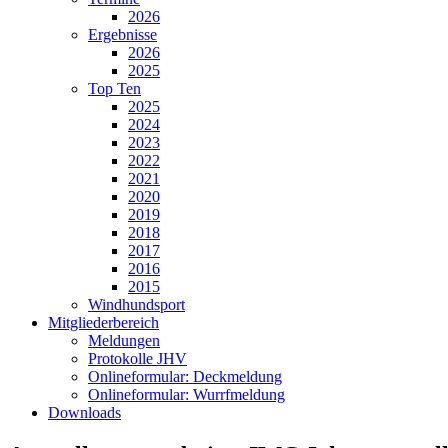
2026
Ergebnisse
2026
2025
Top Ten
2025
2024
2023
2022
2021
2020
2019
2018
2017
2016
2015
Windhundsport
Mitgliederbereich
Meldungen
Protokolle JHV
Onlineformular: Deckmeldung
Onlineformular: Wurrfmeldung
Downloads