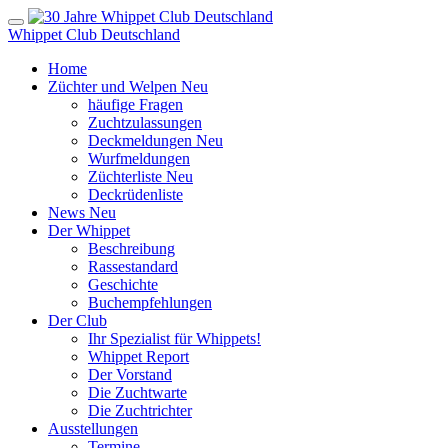
Whippet Club Deutschland
Home
Züchter und Welpen
Neu
häufige Fragen
Zuchtzulassungen
Deckmeldungen
Neu
Wurfmeldungen
Züchterliste
Neu
Deckrüdenliste
News
Neu
Der Whippet
Beschreibung
Rassestandard
Geschichte
Buchempfehlungen
Der Club
Ihr Spezialist für Whippets!
Whippet Report
Der Vorstand
Die Zuchtwarte
Die Zuchtrichter
Ausstellungen
Termine