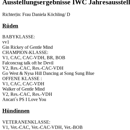
Ausstellungsergebnisse IWC Jahresausstel
Richter|in: Frau Daniela Köchling/ D
Rüden
BABYKLASSE:
vv1
Gin Rickey of Gentle Mind
CHAMPION-KLASSE:
V1, CAC, CAC-VDH, BR, BOB
Falconcrag talk oft he Devil
V2, Res.-CAC, Res.-CAC-VDH
Go West & Nysa Hill Dancing at Song Sung Blue
OFFENE KLASSE :
V1, CAC, CAC-VDH
Walker of Gentle Mind
V2, Res.-CAC, Res.-VDH
Ancari´s PS I Love You
Hündinnen
VETERANENKLASSE:
V1, Vet.-CAC, Vet.-CAC-VDH, Vet.-BOB