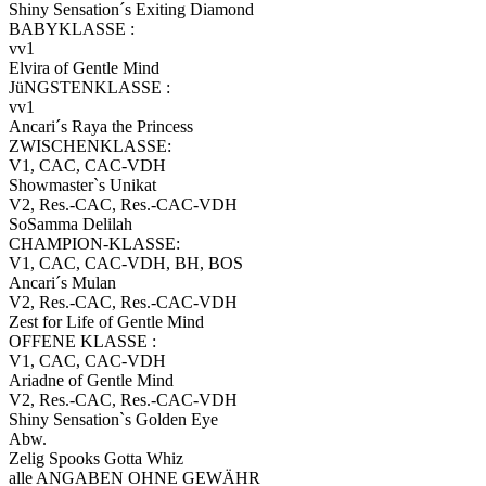
Shiny Sensation´s Exiting Diamond
BABYKLASSE :
vv1
Elvira of Gentle Mind
JüNGSTENKLASSE :
vv1
Ancari´s Raya the Princess
ZWISCHENKLASSE:
V1, CAC, CAC-VDH
Showmaster`s Unikat
V2, Res.-CAC, Res.-CAC-VDH
SoSamma Delilah
CHAMPION-KLASSE:
V1, CAC, CAC-VDH, BH, BOS
Ancari´s Mulan
V2, Res.-CAC, Res.-CAC-VDH
Zest for Life of Gentle Mind
OFFENE KLASSE :
V1, CAC, CAC-VDH
Ariadne of Gentle Mind
V2, Res.-CAC, Res.-CAC-VDH
Shiny Sensation`s Golden Eye
Abw.
Zelig Spooks Gotta Whiz
alle ANGABEN OHNE GEWÄHR