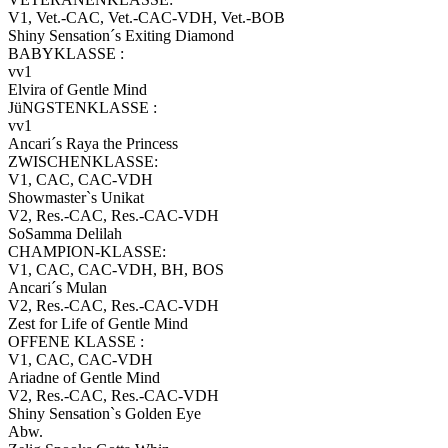
V1, Vet.-CAC, Vet.-CAC-VDH, Vet.-BOB
Shiny Sensation´s Exiting Diamond
BABYKLASSE :
vv1
Elvira of Gentle Mind
JüNGSTENKLASSE :
vv1
Ancari´s Raya the Princess
ZWISCHENKLASSE:
V1, CAC, CAC-VDH
Showmaster`s Unikat
V2, Res.-CAC, Res.-CAC-VDH
SoSamma Delilah
CHAMPION-KLASSE:
V1, CAC, CAC-VDH, BH, BOS
Ancari´s Mulan
V2, Res.-CAC, Res.-CAC-VDH
Zest for Life of Gentle Mind
OFFENE KLASSE :
V1, CAC, CAC-VDH
Ariadne of Gentle Mind
V2, Res.-CAC, Res.-CAC-VDH
Shiny Sensation`s Golden Eye
Abw.