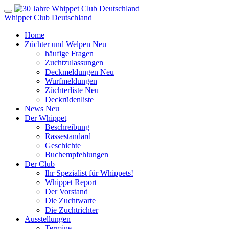
Whippet Club Deutschland
Home
Züchter und Welpen
Neu
häufige Fragen
Zuchtzulassungen
Deckmeldungen
Neu
Wurfmeldungen
Züchterliste
Neu
Deckrüdenliste
News
Neu
Der Whippet
Beschreibung
Rassestandard
Geschichte
Buchempfehlungen
Der Club
Ihr Spezialist für Whippets!
Whippet Report
Der Vorstand
Die Zuchtwarte
Die Zuchtrichter
Ausstellungen
Termine