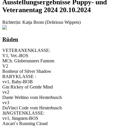
Ausstellungsergebnisse Puppy- und
Veteranentag 2024 20.10.2024
Richter|in: Katja Brom (Delirious Wippets)
Rüden
VETERANENKLASSE:
V1, Vet.-BOS
MCh. Globerunners Fantom
V2
Bonheur of Silver Shadow
BABYKLASSE :
vv1, Baby-BOB
Gin Rickey of Gentle Mind
vv2
Dante Weltino vom Hesterbusch
vv3
DaVinci Code vom Hesterbusch
JüNGSTENKLASSE:
vv1, Jüngsten-BOS
Ancari`s Running Cloud