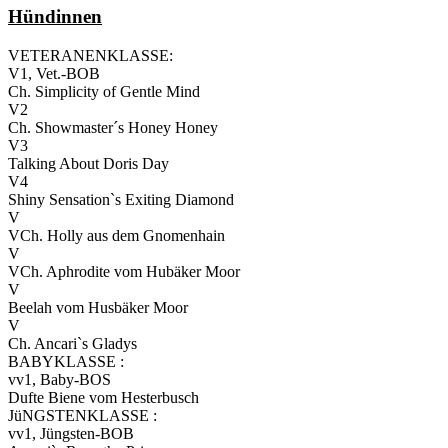
Hündinnen
VETERANENKLASSE:
V1, Vet.-BOB
Ch. Simplicity of Gentle Mind
V2
Ch. Showmaster´s Honey Honey
V3
Talking About Doris Day
V4
Shiny Sensation`s Exiting Diamond
V
VCh. Holly aus dem Gnomenhain
V
VCh. Aphrodite vom Hubäker Moor
V
Beelah vom Husbäker Moor
V
Ch. Ancari`s Gladys
BABYKLASSE :
vv1, Baby-BOS
Dufte Biene vom Hesterbusch
JüNGSTENKLASSE :
vv1, Jüngsten-BOB