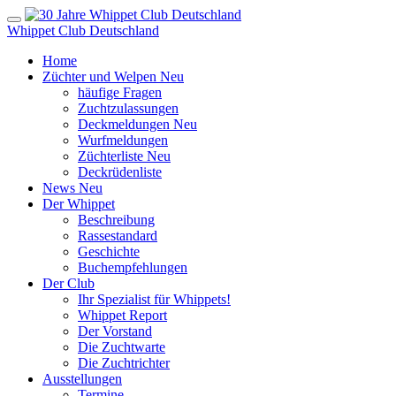
Whippet Club Deutschland
Home
Züchter und Welpen
Neu
häufige Fragen
Zuchtzulassungen
Deckmeldungen
Neu
Wurfmeldungen
Züchterliste
Neu
Deckrüdenliste
News
Neu
Der Whippet
Beschreibung
Rassestandard
Geschichte
Buchempfehlungen
Der Club
Ihr Spezialist für Whippets!
Whippet Report
Der Vorstand
Die Zuchtwarte
Die Zuchtrichter
Ausstellungen
Termine