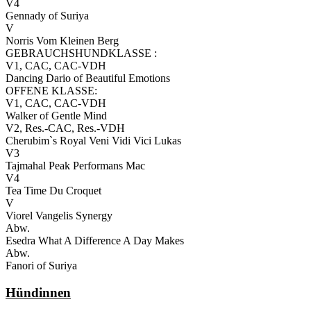
V4
Gennady of Suriya
V
Norris Vom Kleinen Berg
GEBRAUCHSHUNDKLASSE :
V1, CAC, CAC-VDH
Dancing Dario of Beautiful Emotions
OFFENE KLASSE:
V1, CAC, CAC-VDH
Walker of Gentle Mind
V2, Res.-CAC, Res.-VDH
Cherubim`s Royal Veni Vidi Vici Lukas
V3
Tajmahal Peak Performans Mac
V4
Tea Time Du Croquet
V
Viorel Vangelis Synergy
Abw.
Esedra What A Difference A Day Makes
Abw.
Fanori of Suriya
Hündinnen