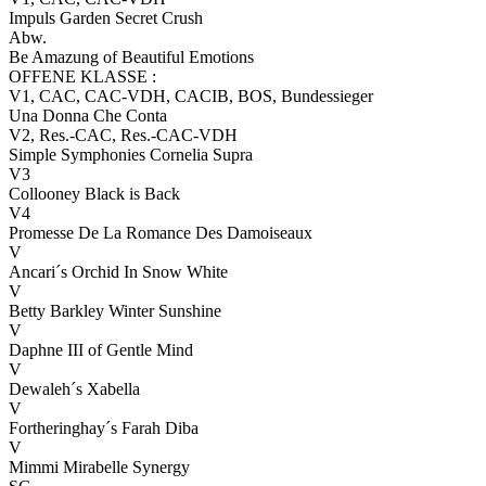
Impuls Garden Secret Crush
Abw.
Be Amazung of Beautiful Emotions
OFFENE KLASSE :
V1, CAC, CAC-VDH, CACIB, BOS, Bundessieger
Una Donna Che Conta
V2, Res.-CAC, Res.-CAC-VDH
Simple Symphonies Cornelia Supra
V3
Collooney Black is Back
V4
Promesse De La Romance Des Damoiseaux
V
Ancari´s Orchid In Snow White
V
Betty Barkley Winter Sunshine
V
Daphne III of Gentle Mind
V
Dewaleh´s Xabella
V
Fortheringhay´s Farah Diba
V
Mimmi Mirabelle Synergy