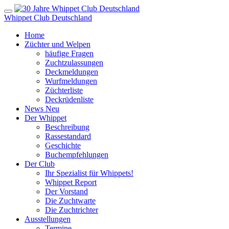
Whippet Club Deutschland
Home
Züchter und Welpen
häufige Fragen
Zuchtzulassungen
Deckmeldungen
Wurfmeldungen
Züchterliste
Deckrüdenliste
News
Neu
Der Whippet
Beschreibung
Rassestandard
Geschichte
Buchempfehlungen
Der Club
Ihr Spezialist für Whippets!
Whippet Report
Der Vorstand
Die Zuchtwarte
Die Zuchtrichter
Ausstellungen
Termine