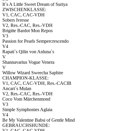
It´s A Little Sweet Dream of Suriya
ZWISCHENKLASSE:
V1, CAC, CAC-VDH
Sobers Ivresse
V2, Res.-CAC, Res.-VDH
Brigitte Bardot Mon Repos
V3
Passion for Pearls Sempercrescendo
V4
Rapati`s Qilin von Anluna`s
V
Shannavarius Vogue Venera
V
Willow Wizard Sweecha Saphire
CHAMPION-KLASSE:
V1, CAC, CAC-VDH, Res.-CACIB
Ancari´s Mulan
V2, Res.-CAC, Res.-VDH
Coco Vom Märchenmond
V3
Simple Symphonies Aglaia
V4
Be My Valentine Babsi of Gentle Mind
GEBRAUCHSHUNDE:
V1, CAC, CAC-VDH