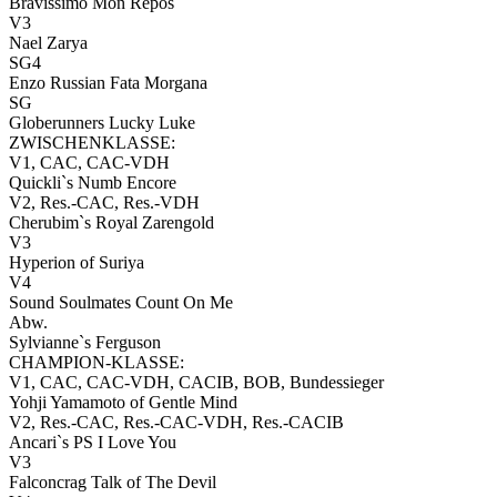
Bravissimo Mon Repos
V3
Nael Zarya
SG4
Enzo Russian Fata Morgana
SG
Globerunners Lucky Luke
ZWISCHENKLASSE:
V1, CAC, CAC-VDH
Quickli`s Numb Encore
V2, Res.-CAC, Res.-VDH
Cherubim`s Royal Zarengold
V3
Hyperion of Suriya
V4
Sound Soulmates Count On Me
Abw.
Sylvianne`s Ferguson
CHAMPION-KLASSE:
V1, CAC, CAC-VDH, CACIB, BOB, Bundessieger
Yohji Yamamoto of Gentle Mind
V2, Res.-CAC, Res.-CAC-VDH, Res.-CACIB
Ancari`s PS I Love You
V3
Falconcrag Talk of The Devil