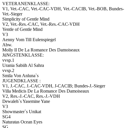
VETERANENKLASSE:
V1, Vet.-CAC, Vet.-CAC-VDH, Vet.-CACIB, Vet.-BOB, Bundes-
Vet.-Sieger
Simplicity of Gentle Mind
V2, Vet.-Res.-CAC, Vet.-Res.-CAC-VDH
Yentle of Gentle Mind
V3
Aenny Vom Till Eulenspiegel
Abw.
Molly lI De La Romance Des Damoiseaux
JüNGSTENKLASSE:
vvsp.1
Urania Sabiih Al Sahra
vvsp.2
Smila Von Anluna`s
JUGENDKLASSE :
V1, J.-CAC, J.-CAC-VDH, J-CACIB; Bundes-J.-Sieger
Villa Medicis De La Romance Des Damoiseaux
V2, Res.-J.-CAC, Res.-J.-VDH
Dewaleh`s Yasemine Yane
V3
Showmaster`s Unikat
SG4
Naturatas Ocean Eyes
SG