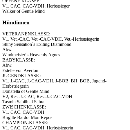
OFFENE KLASSE:
V1, CAC, CAC-VDH; Herbstsieger
Walker of Gentle Mind
Hündinnen
VETERANENKLASSE:
V1, Vet.-CAC, Vet.-CAC-VDH, Vet.-Herbstsiegerin
Shiny Sensation´s Exiting Diammond
Abw.
Windmeister´s Heavenly Agnes
BABYKLASSE:
Abw.
Estelle von Averlon
JUGENDKLASSE :
V1, J.-CAC, J.-CAC-VDH, J-BOB, BH, BOB, Jugend-
Herbstsiegerin
Donatella of Gentle Mind
V2, Res.-J.-CAC, Res.-J.-CAC-VDH
Tasmin Sabiih al Sahra
ZWISCHENKLASSE:
V1, CAC, CAC-VDH
Brigitte Bardot Mon Repos
CHAMPION-KLASSE:
V1, CAC, CAC-VDH, Herbstsiegerin