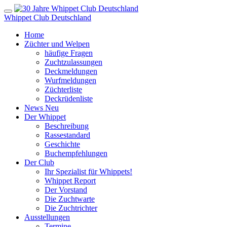
Whippet Club Deutschland
Home
Züchter und Welpen
häufige Fragen
Zuchtzulassungen
Deckmeldungen
Wurfmeldungen
Züchterliste
Deckrüdenliste
News
Neu
Der Whippet
Beschreibung
Rassestandard
Geschichte
Buchempfehlungen
Der Club
Ihr Spezialist für Whippets!
Whippet Report
Der Vorstand
Die Zuchtwarte
Die Zuchtrichter
Ausstellungen
Termine