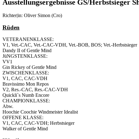
Ausstellungsergebnisse GS/Herbstsieger 
Richter|in: Oliver Simon (Cro)
Rüden
VETERANENKLASSE:
V1, Vet.-CAC, Vet.-CAC-VDH, Vet.-BOB, BOS; Vet.-Herbstsieger
Dandy II of Gentle Mind
JüNGSTENKLASSE:
VV1
Gin Rickey of Gentle Mind
ZWISCHENKLASSE:
V1, CAC, CAC-VDH
Bravissimo Mon Repos
V2, Res.-CAC, Res.-CAC-VDH
Quickli`s Numb Encore
CHAMPIONKLASSE:
Abw.
Hoochie Coochie Windmeister Idealist
OFFENE KLASSE:
V1, CAC, CAC-VDH; Herbstsieger
Walker of Gentle Mind