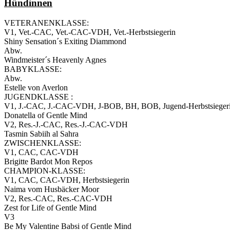
Hündinnen
VETERANENKLASSE:
V1, Vet.-CAC, Vet.-CAC-VDH, Vet.-Herbstsiegerin
Shiny Sensation´s Exiting Diammond
Abw.
Windmeister´s Heavenly Agnes
BABYKLASSE:
Abw.
Estelle von Averlon
JUGENDKLASSE :
V1, J.-CAC, J.-CAC-VDH, J-BOB, BH, BOB, Jugend-Herbstsieger
Donatella of Gentle Mind
V2, Res.-J.-CAC, Res.-J.-CAC-VDH
Tasmin Sabiih al Sahra
ZWISCHENKLASSE:
V1, CAC, CAC-VDH
Brigitte Bardot Mon Repos
CHAMPION-KLASSE:
V1, CAC, CAC-VDH, Herbstsiegerin
Naima vom Husbäcker Moor
V2, Res.-CAC, Res.-CAC-VDH
Zest for Life of Gentle Mind
V3
Be My Valentine Babsi of Gentle Mind