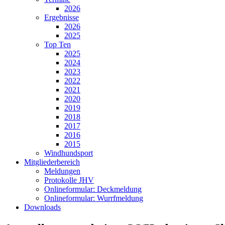
2026
Ergebnisse
2026
2025
Top Ten
2025
2024
2023
2022
2021
2020
2019
2018
2017
2016
2015
Windhundsport
Mitgliederbereich
Meldungen
Protokolle JHV
Onlineformular: Deckmeldung
Onlineformular: Wurrfmeldung
Downloads