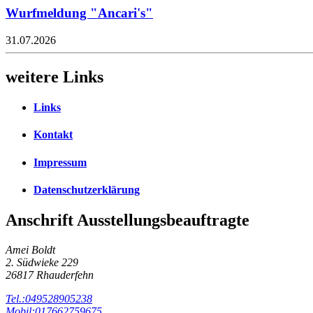
Wurfmeldung "Ancari's"
31.07.2026
weitere Links
Links
Kontakt
Impressum
Datenschutzerklärung
Anschrift Ausstellungsbeauftragte
Amei Boldt
2. Südwieke 229
26817 Rhauderfehn
Tel.:049528905238
Mobil:017662759675