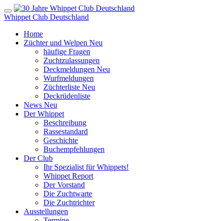
Whippet Club Deutschland
Home
Züchter und Welpen
Neu
häufige Fragen
Zuchtzulassungen
Deckmeldungen
Neu
Wurfmeldungen
Züchterliste
Neu
Deckrüdenliste
News
Neu
Der Whippet
Beschreibung
Rassestandard
Geschichte
Buchempfehlungen
Der Club
Ihr Spezialist für Whippets!
Whippet Report
Der Vorstand
Die Zuchtwarte
Die Zuchtrichter
Ausstellungen
Termine