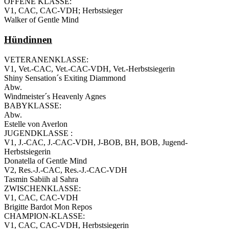
OFFENE KLASSE:
V1, CAC, CAC-VDH; Herbstsieger
Walker of Gentle Mind
Hündinnen
VETERANENKLASSE:
V1, Vet.-CAC, Vet.-CAC-VDH, Vet.-Herbstsiegerin
Shiny Sensation´s Exiting Diammond
Abw.
Windmeister´s Heavenly Agnes
BABYKLASSE:
Abw.
Estelle von Averlon
JUGENDKLASSE :
V1, J.-CAC, J.-CAC-VDH, J-BOB, BH, BOB, Jugend-
Herbstsiegerin
Donatella of Gentle Mind
V2, Res.-J.-CAC, Res.-J.-CAC-VDH
Tasmin Sabiih al Sahra
ZWISCHENKLASSE:
V1, CAC, CAC-VDH
Brigitte Bardot Mon Repos
CHAMPION-KLASSE:
V1, CAC, CAC-VDH, Herbstsiegerin