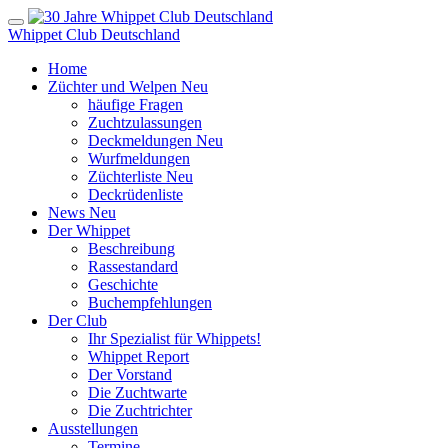
Whippet Club Deutschland
Home
Züchter und Welpen
Neu
häufige Fragen
Zuchtzulassungen
Deckmeldungen
Neu
Wurfmeldungen
Züchterliste
Neu
Deckrüdenliste
News
Neu
Der Whippet
Beschreibung
Rassestandard
Geschichte
Buchempfehlungen
Der Club
Ihr Spezialist für Whippets!
Whippet Report
Der Vorstand
Die Zuchtwarte
Die Zuchtrichter
Ausstellungen
Termine