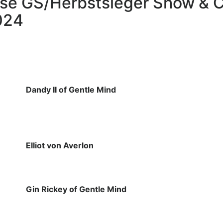
sse GS/Herbstsieger Show &
024
Dandy II of Gentle Mind
Elliot von Averlon
Gin Rickey of Gentle Mind