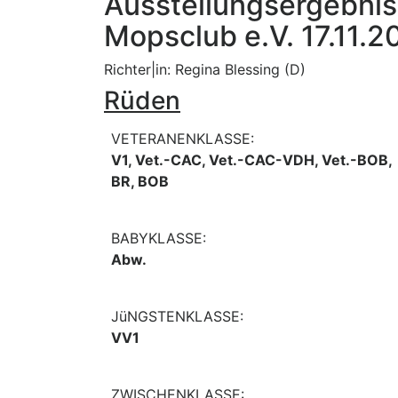
Ausstellungsergebni
Mopsclub e.V. 17.11.2
Richter|in: Regina Blessing (D)
Rüden
VETERANENKLASSE:
V1, Vet.-CAC, Vet.-CAC-VDH, Vet.-BOB,
BR, BOB
BABYKLASSE:
Abw.
JüNGSTENKLASSE:
VV1
ZWISCHENKLASSE: