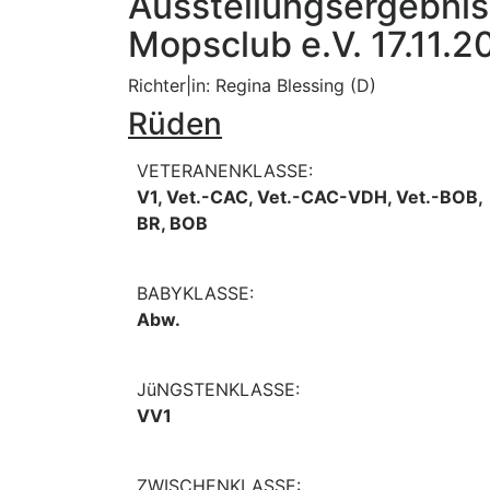
Ausstellungsergebni
Mopsclub e.V. 17.11.2
Richter|in: Regina Blessing (D)
Rüden
VETERANENKLASSE:
V1, Vet.-CAC, Vet.-CAC-VDH, Vet.-BOB,
BR, BOB
BABYKLASSE:
Abw.
JüNGSTENKLASSE:
VV1
ZWISCHENKLASSE: