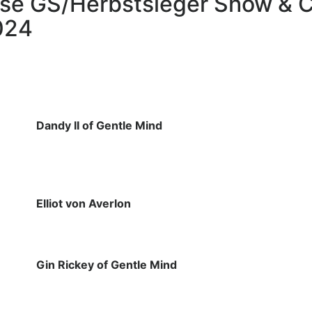
sse GS/Herbstsieger Show &
024
Dandy II of Gentle Mind
Elliot von Averlon
Gin Rickey of Gentle Mind