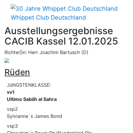
Whippet Club Deutschland
Ausstellungsergebnisse
CACIB Kassel 12.01.2025
Richter|in: Herr Joachim Bartusch (D)
Rüden
JüNGSTENKLASSE:
vv1
Ultimo Sabiih al Sahra
vsp2
Sylvianne´s James Bond
vsp3
Cherubim´s Royal Oh Wunderkind Ole