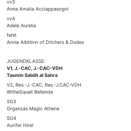
vv3
Anna Amalia Acciappasogni
vv4
Adele Aurelia
fehlt
Annie Aibhlinn of Ditchers & Dudes
JUGENDKLASSE:
V1, J.-CAC, J.-CAC-VDH
Tasmin Sabiih al Sahra
V2, Res.-J.-CAC, Res.-J.CAC-VDH
WitheSquall Bellenda
SG3
Organzas Magic Athena
SG4
Aurifer Hirel