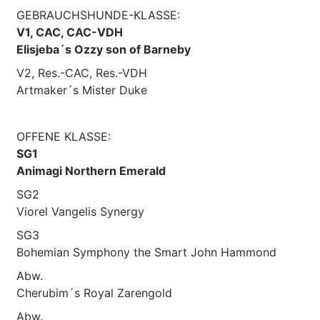
GEBRAUCHSHUNDE-KLASSE:
V1, CAC, CAC-VDH
Elisjeba´s Ozzy son of Barneby
V2, Res.-CAC, Res.-VDH
Artmaker´s Mister Duke
OFFENE KLASSE:
SG1
Animagi Northern Emerald
SG2
Viorel Vangelis Synergy
SG3
Bohemian Symphony the Smart John Hammond
Abw.
Cherubim´s Royal Zarengold
Abw.