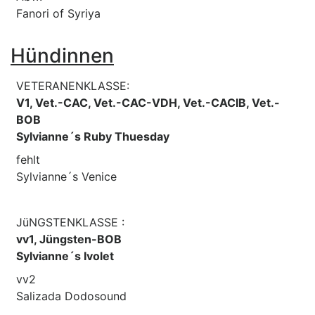
Fanori of Syriya
Hündinnen
VETERANENKLASSE:
V1, Vet.-CAC, Vet.-CAC-VDH, Vet.-CACIB, Vet.-
BOB
Sylvianne´s Ruby Thuesday
fehlt
Sylvianne´s Venice
JüNGSTENKLASSE :
vv1, Jüngsten-BOB
Sylvianne´s Ivolet
vv2
Salizada Dodosound