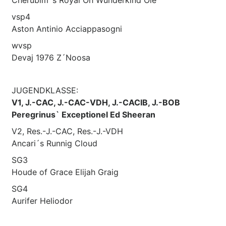
vsp4
Aston Antinio Acciappasogni
wvsp
Devaj 1976 Z´Noosa
JUGENDKLASSE:
V1, J.-CAC, J.-CAC-VDH, J.-CACIB, J.-BOB
Peregrinus` Exceptionel Ed Sheeran
V2, Res.-J.-CAC, Res.-J.-VDH
Ancari´s Runnig Cloud
SG3
Houde of Grace Elijah Graig
SG4
Aurifer Heliodor