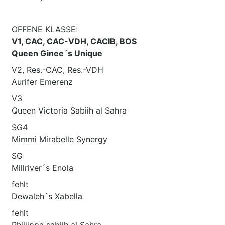
OFFENE KLASSE:
V1, CAC, CAC-VDH, CACIB, BOS
Queen Ginee´s Unique
V2, Res.-CAC, Res.-VDH
Aurifer Emerenz
V3
Queen Victoria Sabiih al Sahra
SG4
Mimmi Mirabelle Synergy
SG
Millriver´s Enola
fehlt
Dewaleh´s Xabella
fehlt
Philiippa sabiih al Sahra