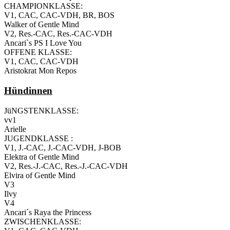
CHAMPIONKLASSE:
V1, CAC, CAC-VDH, BR, BOS
Walker of Gentle Mind
V2, Res.-CAC, Res.-CAC-VDH
Ancari`s PS I Love You
OFFENE KLASSE:
V1, CAC, CAC-VDH
Aristokrat Mon Repos
Hündinnen
JüNGSTENKLASSE:
vv1
Arielle
JUGENDKLASSE :
V1, J.-CAC, J.-CAC-VDH, J-BOB
Elektra of Gentle Mind
V2, Res.-J.-CAC, Res.-J.-CAC-VDH
Elvira of Gentle Mind
V3
Ilvy
V4
Ancari´s Raya the Princess
ZWISCHENKLASSE: