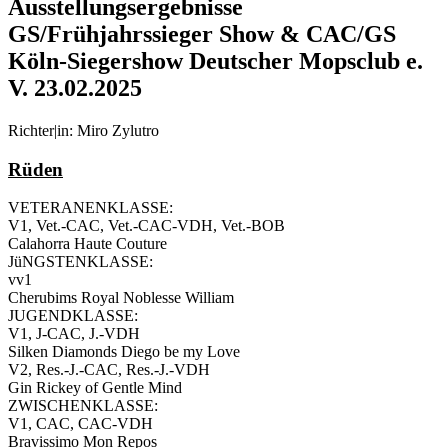
Ausstellungsergebnisse
GS/Frühjahrssieger Show & CAC/GS
Köln-Siegershow Deutscher Mopsclub e.
V. 23.02.2025
Richter|in: Miro Zylutro
Rüden
VETERANENKLASSE:
V1, Vet.-CAC, Vet.-CAC-VDH, Vet.-BOB
Calahorra Haute Couture
JüNGSTENKLASSE:
vv1
Cherubims Royal Noblesse William
JUGENDKLASSE:
V1, J-CAC, J.-VDH
Silken Diamonds Diego be my Love
V2, Res.-J.-CAC, Res.-J.-VDH
Gin Rickey of Gentle Mind
ZWISCHENKLASSE:
V1, CAC, CAC-VDH
Bravissimo Mon Repos