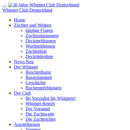
Whippet Club Deutschland
Home
Züchter und Welpen
häufige Fragen
Zuchtzulassungen
Deckmeldungen
Wurfmeldungen
Züchterliste
Deckrüdenliste
News
Neu
Der Whippet
Beschreibung
Rassestandard
Geschichte
Buchempfehlungen
Der Club
Ihr Spezialist für Whippets!
Whippet Report
Der Vorstand
Die Zuchtwarte
Die Zuchtrichter
Ausstellungen
Termine