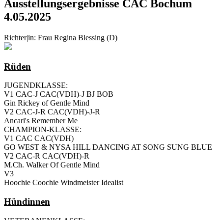
Ausstellungsergebnisse CAC Bochum
4.05.2025
Richter|in: Frau Regina Blessing (D)
Rüden
JUGENDKLASSE:
V1 CAC-J CAC(VDH)-J BJ BOB
Gin Rickey of Gentle Mind
V2 CAC-J-R CAC(VDH)-J-R
Ancari's Remember Me
CHAMPION-KLASSE:
V1 CAC CAC(VDH)
GO WEST & NYSA HILL DANCING AT SONG SUNG BLUE
V2 CAC-R CAC(VDH)-R
M.Ch. Walker Of Gentle Mind
V3
Hoochie Coochie Windmeister Idealist
Hündinnen