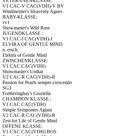
VETERANENKLASSE:
V1 CAC-V CAC(VDH)-V BV
Windmeister's Heavenly Agnes
BABY-KLASSE:
vv1
Showmaster's Wild Rose
JUGENDKLASSE :
V1 CAC-J CAC(VDH)-J
ELVIRA OF GENTLE MIND
n. ersch.
Elektra of Gentle Mind
ZWISCHENKLASSE:
V1 CAC CAC(VDH)
Showmaster's Unikat
V2 CAC-R CAC(VDH)-R
Passion for Pearls semper-crescendo
SG3
Fortheringhay's Graziella
CHAMPION KLASSE :
V1 CAC CAC(VDH)
Simple Symponies Aglaia
V2 CAC-R CAC(VDH)-R
Zest for Life of Gentle Mind
OFFENE KLASSE:
V1 CAC CAC(VDH) BOS