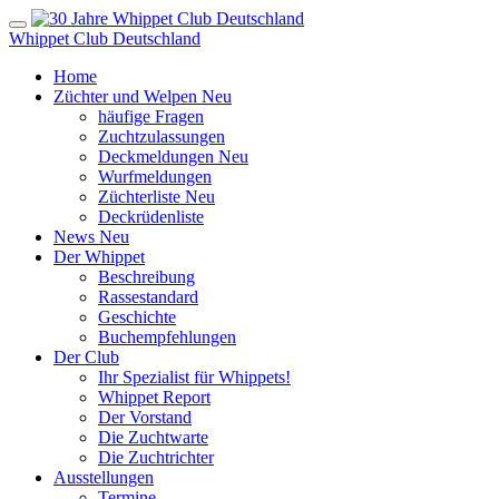
Whippet Club Deutschland
Home
Züchter und Welpen
Neu
häufige Fragen
Zuchtzulassungen
Deckmeldungen
Neu
Wurfmeldungen
Züchterliste
Neu
Deckrüdenliste
News
Neu
Der Whippet
Beschreibung
Rassestandard
Geschichte
Buchempfehlungen
Der Club
Ihr Spezialist für Whippets!
Whippet Report
Der Vorstand
Die Zuchtwarte
Die Zuchtrichter
Ausstellungen
Termine