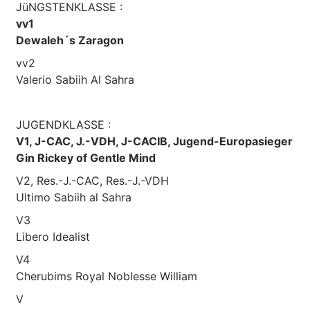
JüNGSTENKLASSE :
vv1
Dewaleh´s Zaragon
vv2
Valerio Sabiih Al Sahra
JUGENDKLASSE :
V1, J-CAC, J.-VDH, J-CACIB, Jugend-Europasieger
Gin Rickey of Gentle Mind
V2, Res.-J.-CAC, Res.-J.-VDH
Ultimo Sabiih al Sahra
V3
Libero Idealist
V4
Cherubims Royal Noblesse William
V