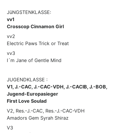
JüNGSTENKLASSE:
vv1
Crosscop Cinnamon Girl
vv2
Electric Paws Trick or Treat
vv3
I´m Jane of Gentle Mind
JUGENDKLASSE :
V1, J.-CAC, J.-CAC-VDH, J.-CACIB, J.-BOB,
Jugend-Europasieger
First Love Soulad
V2, Res.-J.-CAC, Res.-J.-CAC-VDH
Amadors Gem Syrah Shiraz
V3