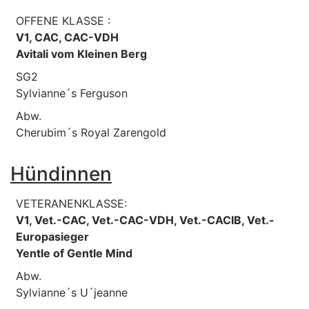
OFFENE KLASSE :
V1, CAC, CAC-VDH
Avitali vom Kleinen Berg
SG2
Sylvianne´s Ferguson
Abw.
Cherubim´s Royal Zarengold
Hündinnen
VETERANENKLASSE:
V1, Vet.-CAC, Vet.-CAC-VDH, Vet.-CACIB, Vet.-
Europasieger
Yentle of Gentle Mind
Abw.
Sylvianne´s U´jeanne