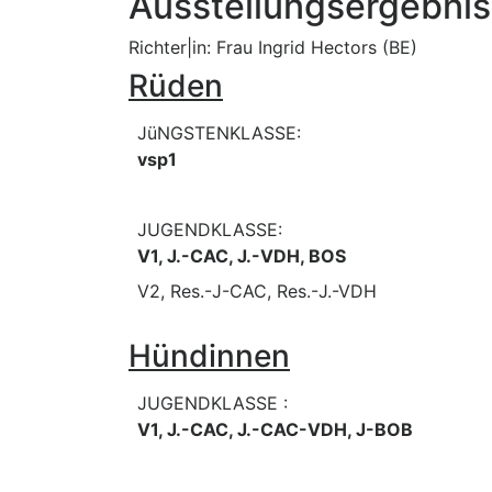
Ausstellungsergebni
Richter|in: Frau Ingrid Hectors (BE)
Rüden
JüNGSTENKLASSE:
vsp1
JUGENDKLASSE:
V1, J.-CAC, J.-VDH, BOS
V2, Res.-J-CAC, Res.-J.-VDH
Hündinnen
JUGENDKLASSE :
V1, J.-CAC, J.-CAC-VDH, J-BOB