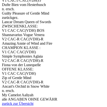
V1 CAC-J CAC(VDH)-J
Dufte Bien vom Hesterbusch
n. ersch.
Guilty Pleasure of Gentle Mind
zurückgez.
Lancar Dream Queen of Swords
ZWISCHENKLASSE:
V1 CAC CAC(VDH) BOS
Shannavarius Vogue Venera
V2 CAC-R CAC(VDH)-R
Amazing Annie of Wind and Fire
CHAMPION KLASSE :
V1 CAC CAC(VDH)
Simple Symphonies Aglaia
V2 CAC-R CAC(VDH)-R
Fiona von der Lunequelle
OFFENE KLASSE:
V1 CAC CAC(VDH)
Zip of Gentle Mind
V2 CAC-R CAC(VDH)-R
Ancari's Orchid in Snow White
n. ersch.
My Camelot Aaliyah
alle ANGABEN OHNE GEWÄHR
zurück zur Übersicht