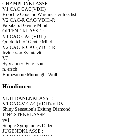
CHAMPIONKLASSE :
V1 CAC CAC(VDH)
Hoochie Coochie Windmeister Idealist
V2 CAC-R CAC(VDH)-R
Parsifal of Gentle Mind
OFFENE KLASSE :
V1 CAC CAC(VDH)
Quidditch of Gentle Mind
V2 CAC-R CAC(VDH)-R
Irvine von Svantevit
V3
Sylvianne's Ferguson
n. ersch.
Barnesmore Moonlight Wolf
Hündinnen
VETERANENKLASSE:
V1 CAC-V CAC(VDH)-V BV
Shiny Sensation's Exiting Diamond
JüNGSTENKLASSE:
vv1
Simple Symphonies Dalera
JUGENDKLASSE :