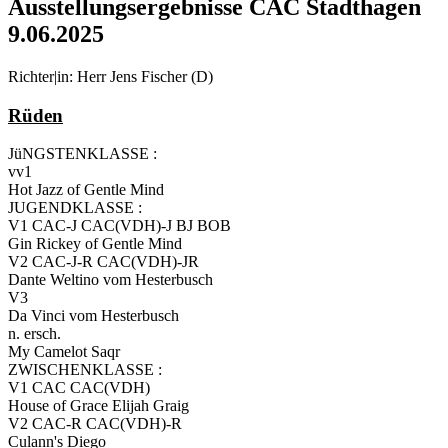
Ausstellungsergebnisse CAC Stadthagen
9.06.2025
Richter|in: Herr Jens Fischer (D)
Rüden
JüNGSTENKLASSE :
vv1
Hot Jazz of Gentle Mind
JUGENDKLASSE :
V1 CAC-J CAC(VDH)-J BJ BOB
Gin Rickey of Gentle Mind
V2 CAC-J-R CAC(VDH)-JR
Dante Weltino vom Hesterbusch
V3
Da Vinci vom Hesterbusch
n. ersch.
My Camelot Saqr
ZWISCHENKLASSE :
V1 CAC CAC(VDH)
House of Grace Elijah Graig
V2 CAC-R CAC(VDH)-R
Culann's Diego