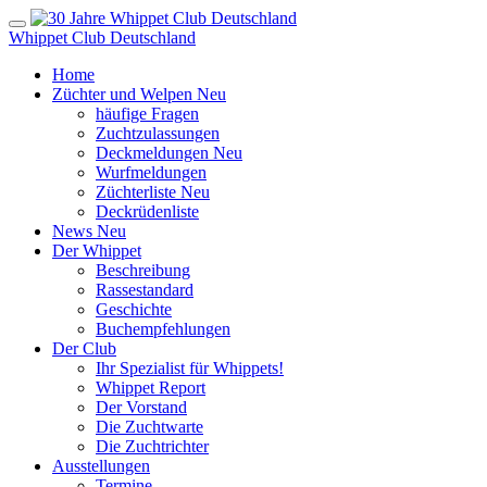
Whippet Club Deutschland
Home
Züchter und Welpen
Neu
häufige Fragen
Zuchtzulassungen
Deckmeldungen
Neu
Wurfmeldungen
Züchterliste
Neu
Deckrüdenliste
News
Neu
Der Whippet
Beschreibung
Rassestandard
Geschichte
Buchempfehlungen
Der Club
Ihr Spezialist für Whippets!
Whippet Report
Der Vorstand
Die Zuchtwarte
Die Zuchtrichter
Ausstellungen
Termine