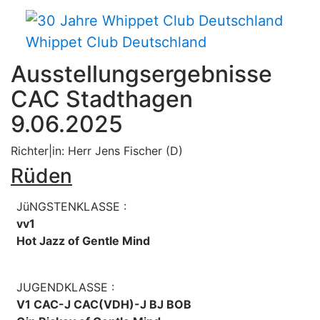
Whippet Club Deutschland
Ausstellungsergebnisse
CAC Stadthagen
9.06.2025
Richter|in: Herr Jens Fischer (D)
Rüden
JüNGSTENKLASSE :
vv1
Hot Jazz of Gentle Mind
JUGENDKLASSE :
V1 CAC-J CAC(VDH)-J BJ BOB