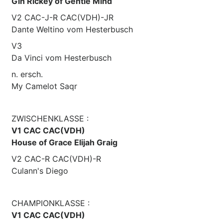
Gin Rickey of Gentle Mind
V2 CAC-J-R CAC(VDH)-JR
Dante Weltino vom Hesterbusch
V3
Da Vinci vom Hesterbusch
n. ersch.
My Camelot Saqr
ZWISCHENKLASSE :
V1 CAC CAC(VDH)
House of Grace Elijah Graig
V2 CAC-R CAC(VDH)-R
Culann's Diego
CHAMPIONKLASSE :
V1 CAC CAC(VDH)