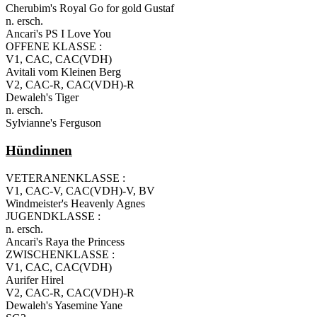
Cherubim's Royal Go for gold Gustaf
n. ersch.
Ancari's PS I Love You
OFFENE KLASSE :
V1, CAC, CAC(VDH)
Avitali vom Kleinen Berg
V2, CAC-R, CAC(VDH)-R
Dewaleh's Tiger
n. ersch.
Sylvianne's Ferguson
Hündinnen
VETERANENKLASSE :
V1, CAC-V, CAC(VDH)-V, BV
Windmeister's Heavenly Agnes
JUGENDKLASSE :
n. ersch.
Ancari's Raya the Princess
ZWISCHENKLASSE :
V1, CAC, CAC(VDH)
Aurifer Hirel
V2, CAC-R, CAC(VDH)-R
Dewaleh's Yasemine Yane