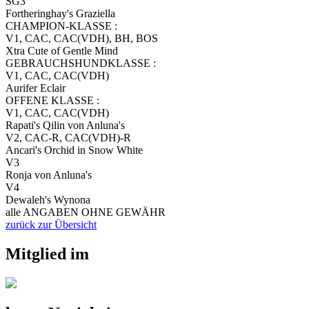
SG3
Fortheringhay's Graziella
CHAMPION-KLASSE :
V1, CAC, CAC(VDH), BH, BOS
Xtra Cute of Gentle Mind
GEBRAUCHSHUNDKLASSE :
V1, CAC, CAC(VDH)
Aurifer Eclair
OFFENE KLASSE :
V1, CAC, CAC(VDH)
Rapati's Qilin von Anluna's
V2, CAC-R, CAC(VDH)-R
Ancari's Orchid in Snow White
V3
Ronja von Anluna's
V4
Dewaleh's Wynona
alle ANGABEN OHNE GEWÄHR
zurück zur Übersicht
Mitglied im