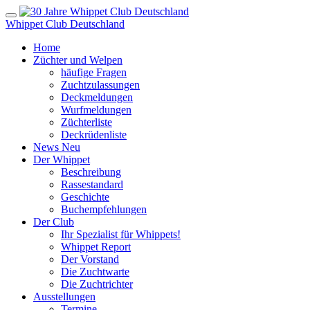
Whippet Club Deutschland
Home
Züchter und Welpen
häufige Fragen
Zuchtzulassungen
Deckmeldungen
Wurfmeldungen
Züchterliste
Deckrüdenliste
News
Neu
Der Whippet
Beschreibung
Rassestandard
Geschichte
Buchempfehlungen
Der Club
Ihr Spezialist für Whippets!
Whippet Report
Der Vorstand
Die Zuchtwarte
Die Zuchtrichter
Ausstellungen
Termine