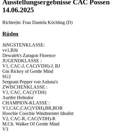
Ausstellungsergebnisse CAC Possen
14.06.2025
Richter|in: Frau Daniela Köchling (D)
Rüden
JüNGSTENKLASSE:
vv1,BJü
Dewaleh's Zaragon Florence
JUGENDKLASSE :
V1, CAC-J, CAC(VDH)-J, BJ
Gin Rickey of Gentle Mind
SG2
Sergeant Pepper von Anluna's
ZWISCHENKLASSE :
V1, CAC, CAC(VDH)
Aurifer Heliodor
CHAMPION-KLASSE :
V1,CAC,CAC(VDH),BR,BOB
Hoochie Coochie Windmeister Idealist
V2, CAC-R, CAC(VDH)-R
M.Ch. Walker Of Gentle Mind
V3