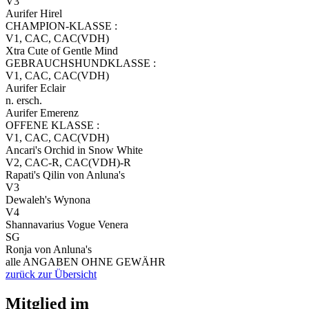
V3
Aurifer Hirel
CHAMPION-KLASSE :
V1, CAC, CAC(VDH)
Xtra Cute of Gentle Mind
GEBRAUCHSHUNDKLASSE :
V1, CAC, CAC(VDH)
Aurifer Eclair
n. ersch.
Aurifer Emerenz
OFFENE KLASSE :
V1, CAC, CAC(VDH)
Ancari's Orchid in Snow White
V2, CAC-R, CAC(VDH)-R
Rapati's Qilin von Anluna's
V3
Dewaleh's Wynona
V4
Shannavarius Vogue Venera
SG
Ronja von Anluna's
alle ANGABEN OHNE GEWÄHR
zurück zur Übersicht
Mitglied im