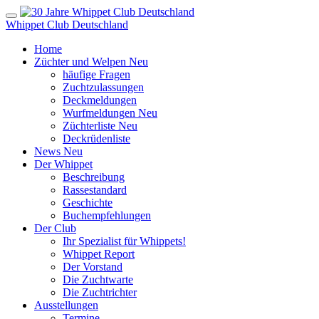
Whippet Club Deutschland
Home
Züchter und Welpen
Neu
häufige Fragen
Zuchtzulassungen
Deckmeldungen
Wurfmeldungen
Neu
Züchterliste
Neu
Deckrüdenliste
News
Neu
Der Whippet
Beschreibung
Rassestandard
Geschichte
Buchempfehlungen
Der Club
Ihr Spezialist für Whippets!
Whippet Report
Der Vorstand
Die Zuchtwarte
Die Zuchtrichter
Ausstellungen
Termine