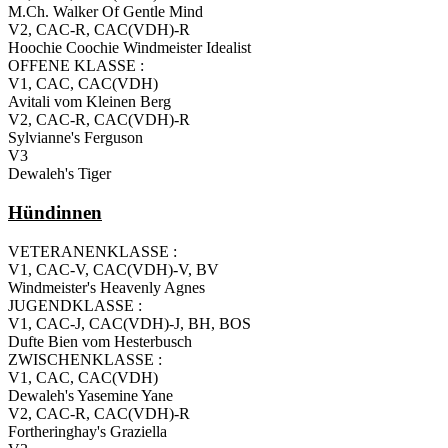
M.Ch. Walker Of Gentle Mind
V2, CAC-R, CAC(VDH)-R
Hoochie Coochie Windmeister Idealist
OFFENE KLASSE :
V1, CAC, CAC(VDH)
Avitali vom Kleinen Berg
V2, CAC-R, CAC(VDH)-R
Sylvianne's Ferguson
V3
Dewaleh's Tiger
Hündinnen
VETERANENKLASSE :
V1, CAC-V, CAC(VDH)-V, BV
Windmeister's Heavenly Agnes
JUGENDKLASSE :
V1, CAC-J, CAC(VDH)-J, BH, BOS
Dufte Bien vom Hesterbusch
ZWISCHENKLASSE :
V1, CAC, CAC(VDH)
Dewaleh's Yasemine Yane
V2, CAC-R, CAC(VDH)-R
Fortheringhay's Graziella