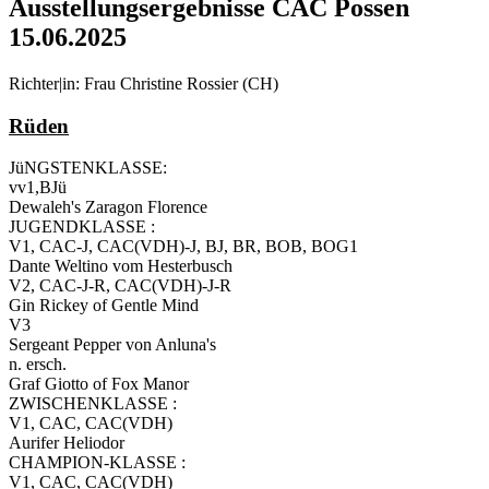
Ausstellungsergebnisse CAC Possen
15.06.2025
Richter|in: Frau Christine Rossier (CH)
Rüden
JüNGSTENKLASSE:
vv1,BJü
Dewaleh's Zaragon Florence
JUGENDKLASSE :
V1, CAC-J, CAC(VDH)-J, BJ, BR, BOB, BOG1
Dante Weltino vom Hesterbusch
V2, CAC-J-R, CAC(VDH)-J-R
Gin Rickey of Gentle Mind
V3
Sergeant Pepper von Anluna's
n. ersch.
Graf Giotto of Fox Manor
ZWISCHENKLASSE :
V1, CAC, CAC(VDH)
Aurifer Heliodor
CHAMPION-KLASSE :
V1, CAC, CAC(VDH)