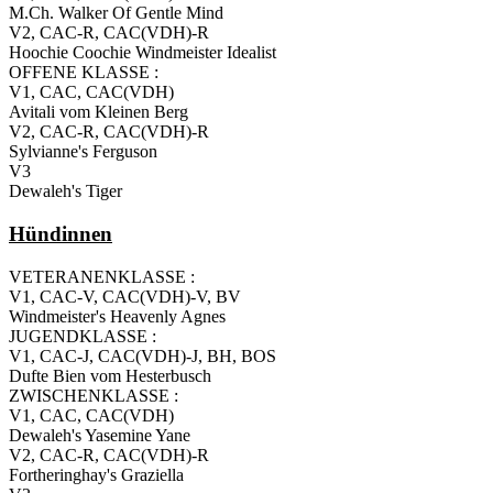
M.Ch. Walker Of Gentle Mind
V2, CAC-R, CAC(VDH)-R
Hoochie Coochie Windmeister Idealist
OFFENE KLASSE :
V1, CAC, CAC(VDH)
Avitali vom Kleinen Berg
V2, CAC-R, CAC(VDH)-R
Sylvianne's Ferguson
V3
Dewaleh's Tiger
Hündinnen
VETERANENKLASSE :
V1, CAC-V, CAC(VDH)-V, BV
Windmeister's Heavenly Agnes
JUGENDKLASSE :
V1, CAC-J, CAC(VDH)-J, BH, BOS
Dufte Bien vom Hesterbusch
ZWISCHENKLASSE :
V1, CAC, CAC(VDH)
Dewaleh's Yasemine Yane
V2, CAC-R, CAC(VDH)-R
Fortheringhay's Graziella