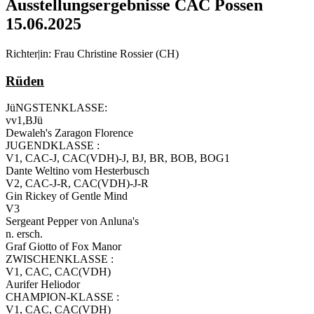
Ausstellungsergebnisse CAC Possen
15.06.2025
Richter|in: Frau Christine Rossier (CH)
Rüden
JüNGSTENKLASSE:
vv1,BJü
Dewaleh's Zaragon Florence
JUGENDKLASSE :
V1, CAC-J, CAC(VDH)-J, BJ, BR, BOB, BOG1
Dante Weltino vom Hesterbusch
V2, CAC-J-R, CAC(VDH)-J-R
Gin Rickey of Gentle Mind
V3
Sergeant Pepper von Anluna's
n. ersch.
Graf Giotto of Fox Manor
ZWISCHENKLASSE :
V1, CAC, CAC(VDH)
Aurifer Heliodor
CHAMPION-KLASSE :
V1, CAC, CAC(VDH)