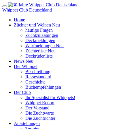
Whippet Club Deutschland
Home
Züchter und Welpen
Neu
häufige Fragen
Zuchtzulassungen
Deckmeldungen
Wurfmeldungen
Neu
Züchterliste
Neu
Deckrüdenliste
News
Neu
Der Whippet
Beschreibung
Rassestandard
Geschichte
Buchempfehlungen
Der Club
Ihr Spezialist für Whippets!
Whippet Report
Der Vorstand
Die Zuchtwarte
Die Zuchtrichter
Ausstellungen
Termine