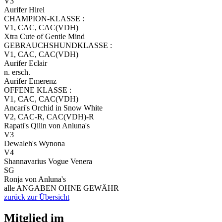
V3
Aurifer Hirel
CHAMPION-KLASSE :
V1, CAC, CAC(VDH)
Xtra Cute of Gentle Mind
GEBRAUCHSHUNDKLASSE :
V1, CAC, CAC(VDH)
Aurifer Eclair
n. ersch.
Aurifer Emerenz
OFFENE KLASSE :
V1, CAC, CAC(VDH)
Ancari's Orchid in Snow White
V2, CAC-R, CAC(VDH)-R
Rapati's Qilin von Anluna's
V3
Dewaleh's Wynona
V4
Shannavarius Vogue Venera
SG
Ronja von Anluna's
alle ANGABEN OHNE GEWÄHR
zurück zur Übersicht
Mitglied im