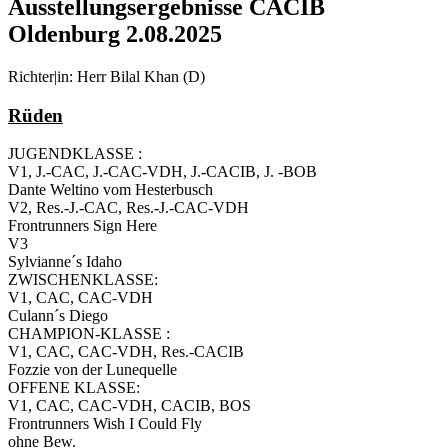
Ausstellungsergebnisse CACIB
Oldenburg 2.08.2025
Richter|in: Herr Bilal Khan (D)
Rüden
JUGENDKLASSE :
V1, J.-CAC, J.-CAC-VDH, J.-CACIB, J. -BOB
Dante Weltino vom Hesterbusch
V2, Res.-J.-CAC, Res.-J.-CAC-VDH
Frontrunners Sign Here
V3
Sylvianne´s Idaho
ZWISCHENKLASSE:
V1, CAC, CAC-VDH
Culann´s Diego
CHAMPION-KLASSE :
V1, CAC, CAC-VDH, Res.-CACIB
Fozzie von der Lunequelle
OFFENE KLASSE:
V1, CAC, CAC-VDH, CACIB, BOS
Frontrunners Wish I Could Fly
ohne Bew.