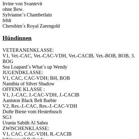
Irvine von Svantevit
ohne Bew.
Sylvianne´s Chamberlain
fehlt
Cherubim´s Royal Zarengold
Hündinnen
VETERANENKLASSE:
V1, Vet.-CAC, Vet.-CAC-VDH, Vet.-CACIB, Vet.-BOB, BOB, 3.
BOG
Sea Loapard´s What´s up Wendy
JUGENDKLASSE:
V1, CAC, CAC-VDH; BH, BOB
Namibia of Silver Shadow
OFFENE KLASSE :
V1, J.-CAC, J.-CAC-VDH, J.-CACIB
Aaniston Black Belt Barbie
V2, Res.-J.-CAC, Res.-J.-CAC-VDH
Dufte Biene vom Hesterbusch
SG3
Urania Sabiih Al Sahra
ZWISCHENKLASSE:
V1, CAC, CAC-VDH, R.-CACIB