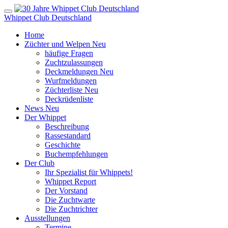
Whippet Club Deutschland
Home
Züchter und Welpen
Neu
häufige Fragen
Zuchtzulassungen
Deckmeldungen
Neu
Wurfmeldungen
Züchterliste
Neu
Deckrüdenliste
News
Neu
Der Whippet
Beschreibung
Rassestandard
Geschichte
Buchempfehlungen
Der Club
Ihr Spezialist für Whippets!
Whippet Report
Der Vorstand
Die Zuchtwarte
Die Zuchtrichter
Ausstellungen
Termine