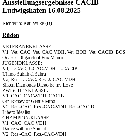
Ausstellungsergebnisse CACIB
Ludwigshafen 16.08.2025
Richter|in: Kati Wilke (D)
Rüden
VETERANENKLASSE :
V1, Vet.-CAC, Vet.-CAC-VDH, Vet.-BOB, Vet.-CACIB, BOS
Onassis Oligarch of Fox Manor
JUGENDKLASSE:
V1, J.-CAC, J.-CAC-VDH, J.-CACIB
Ultimo Sabiih al Sahra
V2, Res.-J.-CAC, Res.-J.-CAC-VDH
Silken Diamonds Diego be my Love
ZWISCHENKLASSE:
V1, CAC, CAC-VDH, CACIB
Gin Rickey of Gentle Mind
V2, Res.-CAC, Res.-CAC-VDH, Res.-CACIB
Libero Idealist
CHAMPION-KLASSE :
V1, CAC, CAC-VDH
Dance with me Soulad
V2, Res.-CAC, Res.-CAC-VDH