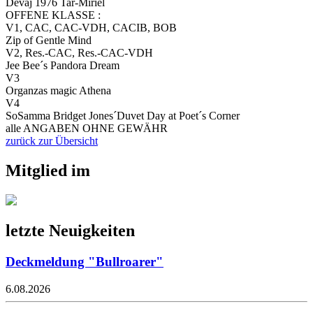
Dèvaj 1976 Tar-Miriel
OFFENE KLASSE :
V1, CAC, CAC-VDH, CACIB, BOB
Zip of Gentle Mind
V2, Res.-CAC, Res.-CAC-VDH
Jee Bee´s Pandora Dream
V3
Organzas magic Athena
V4
SoSamma Bridget Jones´Duvet Day at Poet´s Corner
alle ANGABEN OHNE GEWÄHR
zurück zur Übersicht
Mitglied im
letzte Neuigkeiten
Deckmeldung "Bullroarer"
6.08.2026