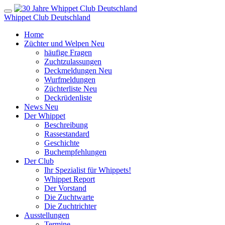
Whippet Club Deutschland
Home
Züchter und Welpen
Neu
häufige Fragen
Zuchtzulassungen
Deckmeldungen
Neu
Wurfmeldungen
Züchterliste
Neu
Deckrüdenliste
News
Neu
Der Whippet
Beschreibung
Rassestandard
Geschichte
Buchempfehlungen
Der Club
Ihr Spezialist für Whippets!
Whippet Report
Der Vorstand
Die Zuchtwarte
Die Zuchtrichter
Ausstellungen
Termine