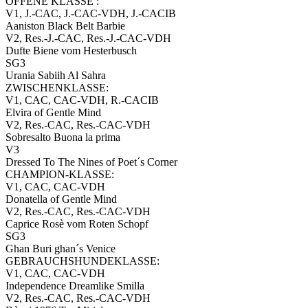
OFFENE KLASSE :
V1, J.-CAC, J.-CAC-VDH, J.-CACIB
Aaniston Black Belt Barbie
V2, Res.-J.-CAC, Res.-J.-CAC-VDH
Dufte Biene vom Hesterbusch
SG3
Urania Sabiih Al Sahra
ZWISCHENKLASSE:
V1, CAC, CAC-VDH, R.-CACIB
Elvira of Gentle Mind
V2, Res.-CAC, Res.-CAC-VDH
Sobresalto Buona la prima
V3
Dressed To The Nines of Poet´s Corner
CHAMPION-KLASSE:
V1, CAC, CAC-VDH
Donatella of Gentle Mind
V2, Res.-CAC, Res.-CAC-VDH
Caprice Rosè vom Roten Schopf
SG3
Ghan Buri ghan´s Venice
GEBRAUCHSHUNDEKLASSE:
V1, CAC, CAC-VDH
Independence Dreamlike Smilla
V2, Res.-CAC, Res.-CAC-VDH