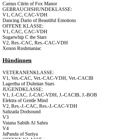
Camus Citrin of Fox Manor
GEBRAUCHSHUNDEKLASSE:
V1, CAC, CAC-VDH
Dancing Dario of Beautiful Emotions
OFFENE KLASSE:
V1, CAC, CAC-VDH
Sugarwhip C the Stars
V2, Res.-CAC, Res.-CAC-VDH
Xenon Rushmaniac
Hündinnen
VETERANENKLASSE:
V1, Vet.-CAC, Vet.-CAC-VDH, Vet.-CACIB
Lagertha of Dulmian Stars
JUGENDKLASSE:
V1, J.-CAC, J.-CAC-VDH, J.-CACIB, J.-BOB
Elektra of Gentle Mind
V2, Res.-J.-CAC, Res.-J.-CAC-VDH
Salizada Dodsound
V3
Vaiana Sabiih Al Sahra
V4
JaPanda of Suriya